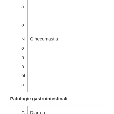
a
r
o
N
Ginecomastia
o
n
n
ot
a
Patologie gastrointestinali
C
Diarrea