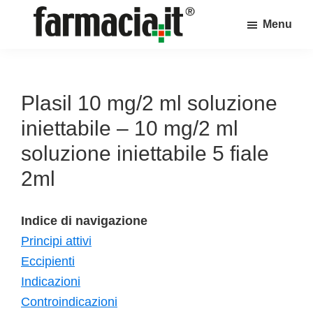
Skip
Skip
Skip
Menu
to
to
to
Farmacia.it
main
primary
footer
Il
content
sidebar
magazine
sul
Plasil 10 mg/2 ml soluzione
mondo
iniettabile – 10 mg/2 ml
della
soluzione iniettabile 5 fiale
farmacia
2ml
online
Indice di navigazione
Principi attivi
Eccipienti
Indicazioni
Controindicazioni