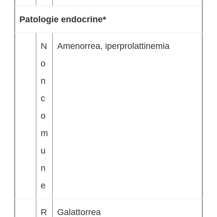
Patologie endocrine*
N
Amenorrea, iperprolattinemia
o
n
c
o
m
u
n
e
R
Galattorrea