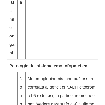
ist
a
e
mi
e
or
ga
ni
Patologie del sistema emolinfopoietico
N
Metemoglobinemia, che può essere
o
correlata al deficit di NADH citocrom
n
o b5 reduttasi, in particolare nei neo
n
nati (vedere paragrafo 4.4) Sulfemo