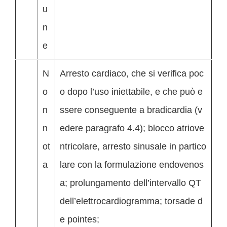
u
n
e
N
Arresto cardiaco, che si verifica poc
o
o dopo l’uso iniettabile, e che può e
n
ssere conseguente a bradicardia (v
n
edere paragrafo 4.4); blocco atriove
ot
ntricolare, arresto sinusale in partico
a
lare con la formulazione endovenos
a; prolungamento dell’intervallo QT
dell’elettrocardiogramma; torsade d
e pointes;