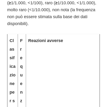
(
≥
1/1.000, <1/100), raro (
≥
1/10.000, <1/1.000),
molto raro (<1/10.000), non nota (la frequenza
non può essere stimata sulla base dei dati
disponibili).
Cl
F
Reazioni avverse
as
r
sif
e
ica
q
zio
u
ne
e
pe
n
r s
z