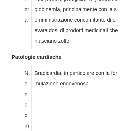
ot
globinemia, principalmente con la s
a
omministrazione concomitante di el
evate dosi di prodotti medicinali che
rilasciano zolfo
Patologie cardiache
N
Bradicardia, in particolare con la for
o
mulazione endovenosa
n
c
o
m