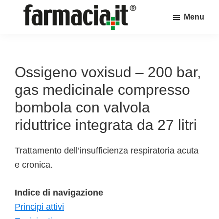
Skip
Skip
Skip
Menu
to
to
to
Farmacia.it
main
primary
footer
Il
content
sidebar
magazine
sul
Ossigeno voxisud – 200 bar,
mondo
gas medicinale compresso
della
bombola con valvola
farmacia
riduttrice integrata da 27 litri
online
Trattamento dell’insufficienza respiratoria acuta
e cronica.
Indice di navigazione
Principi attivi