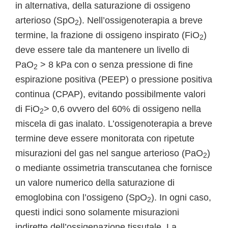
in alternativa, della saturazione di ossigeno
arterioso (SpO
). Nell’ossigenoterapia a breve
2
termine, la frazione di ossigeno inspirato (FiO
)
2
deve essere tale da mantenere un livello di
PaO
> 8 kPa con o senza pressione di fine
2
espirazione positiva (PEEP) o pressione positiva
continua (CPAP), evitando possibilmente valori
di FiO
> 0,6 ovvero del 60% di ossigeno nella
2
miscela di gas inalato. L’ossigenoterapia a breve
termine deve essere monitorata con ripetute
misurazioni del gas nel sangue arterioso (PaO
)
2
o mediante ossimetria transcutanea che fornisce
un valore numerico della saturazione di
emoglobina con l’ossigeno (SpO
). In ogni caso,
2
questi indici sono solamente misurazioni
indirette dell’ossigenazione tissutale. La