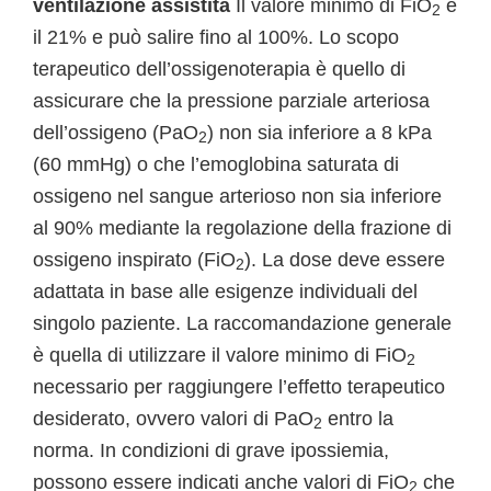
ventilazione assistita
Il valore minimo di FiO
è
2
il 21% e può salire fino al 100%. Lo scopo
terapeutico dell’ossigenoterapia è quello di
assicurare che la pressione parziale arteriosa
dell’ossigeno (PaO
) non sia inferiore a 8 kPa
2
(60 mmHg) o che l’emoglobina saturata di
ossigeno nel sangue arterioso non sia inferiore
al 90% mediante la regolazione della frazione di
ossigeno inspirato (FiO
). La dose deve essere
2
adattata in base alle esigenze individuali del
singolo paziente. La raccomandazione generale
è quella di utilizzare il valore minimo di FiO
2
necessario per raggiungere l’effetto terapeutico
desiderato, ovvero valori di PaO
entro la
2
norma. In condizioni di grave ipossiemia,
possono essere indicati anche valori di FiO
che
2