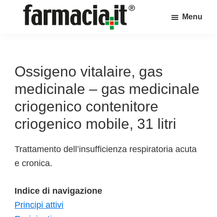
Skip
Skip
Skip
Menu
to
to
to
Farmacia.it
main
primary
footer
Il
content
sidebar
magazine
sul
Ossigeno vitalaire, gas
mondo
medicinale – gas medicinale
della
criogenico contenitore
farmacia
criogenico mobile, 31 litri
online
Trattamento dell’insufficienza respiratoria acuta
e cronica.
Indice di navigazione
Principi attivi