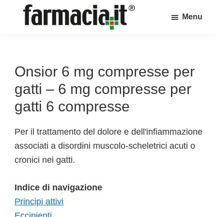
Skip
Skip
Skip
Menu
to
to
to
Farmacia.it
main
primary
footer
Il
content
sidebar
magazine
sul
Onsior 6 mg compresse per
mondo
gatti – 6 mg compresse per
della
gatti 6 compresse
farmacia
online
Per il trattamento del dolore e dell'infiammazione
associati a disordini muscolo-scheletrici acuti o
cronici nei gatti.
Indice di navigazione
Principi attivi
Eccipienti