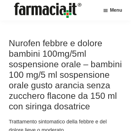
Skip
Skip
Skip
Menu
to
to
to
Farmacia.it
main
primary
footer
Il
content
sidebar
magazine
sul
Nurofen febbre e dolore
mondo
bambini 100mg/5ml
della
sospensione orale – bambini
farmacia
100 mg/5 ml sospensione
online
orale gusto arancia senza
zucchero flacone da 150 ml
con siringa dosatrice
Trattamento sintomatico della febbre e del
dolore lieve o moderato.