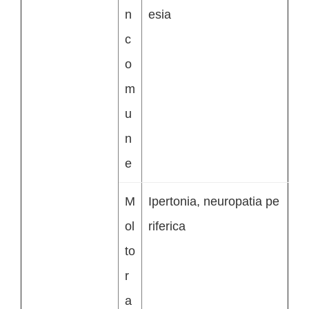
n
esia
c
o
m
u
n
e
M
Ipertonia, neuropatia pe
ol
riferica
to
r
a