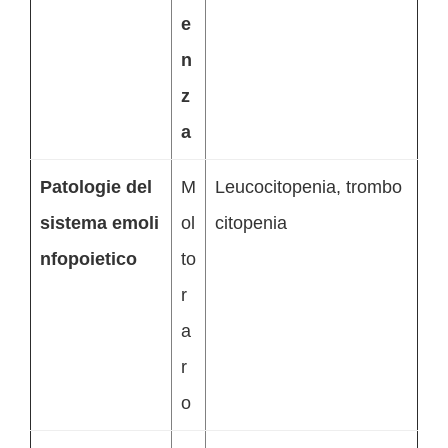
e
n
z
a
Patologie del
M
Leucocitopenia, trombo
sistema emoli
ol
citopenia
nfopoietico
to
r
a
r
o