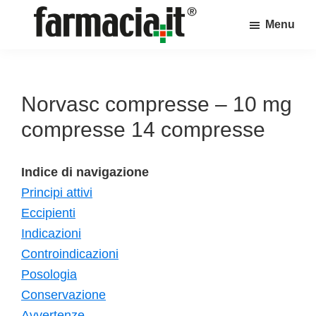
Skip
Skip
Skip
Menu
to
to
to
Farmacia.it
main
primary
footer
Il
content
sidebar
magazine
sul
Norvasc compresse – 10 mg
mondo
compresse 14 compresse
della
farmacia
Indice di navigazione
online
Principi attivi
Eccipienti
Indicazioni
Controindicazioni
Posologia
Conservazione
Avvertenze