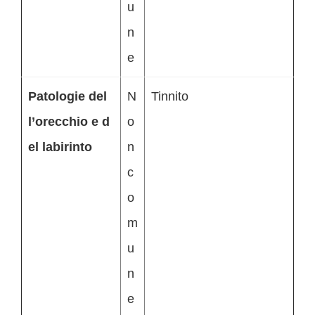
u
n
e
Patologie del
N
Tinnito
l’orecchio e d
o
el labirinto
n
c
o
m
u
n
e