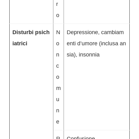
r
o
Disturbi psich
N
Depressione, cambiam
iatrici
o
enti d’umore (inclusa an
n
sia), insonnia
c
o
m
u
n
e
R
Confusione