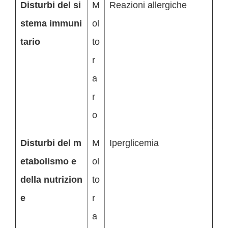
Disturbi del si
M
Reazioni allergiche
stema immuni
ol
tario
to
r
a
r
o
Disturbi del m
M
Iperglicemia
etabolismo e
ol
della nutrizion
to
e
r
a