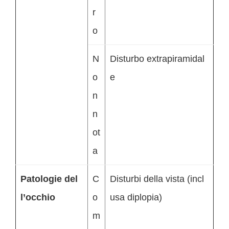
r
o
N
Disturbo extrapiramidal
o
e
n
n
ot
a
Patologie del
C
Disturbi della vista (incl
l’occhio
o
usa diplopia)
m