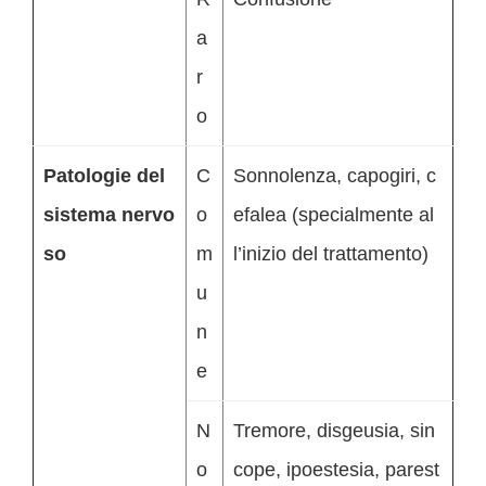
a
r
o
Patologie del
C
Sonnolenza, capogiri, c
sistema nervo
o
efalea (specialmente al
so
m
l’inizio del trattamento)
u
n
e
N
Tremore, disgeusia, sin
o
cope, ipoestesia, parest