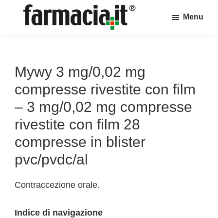
Skip
Skip
Skip
Menu
to
to
to
Farmacia.it
main
primary
footer
Il
content
sidebar
magazine
sul
Mywy 3 mg/0,02 mg
mondo
compresse rivestite con film
della
– 3 mg/0,02 mg compresse
farmacia
rivestite con film 28
online
compresse in blister
pvc/pvdc/al
Contraccezione orale.
Indice di navigazione