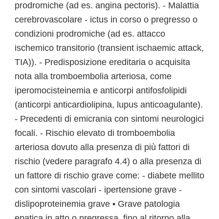
prodromiche (ad es. angina pectoris). - Malattia
cerebrovascolare - ictus in corso o pregresso o
condizioni prodromiche (ad es. attacco
ischemico transitorio (transient ischaemic attack,
TIA)). - Predisposizione ereditaria o acquisita
nota alla tromboembolia arteriosa, come
iperomocisteinemia e anticorpi antifosfolipidi
(anticorpi anticardiolipina, lupus anticoagulante).
- Precedenti di emicrania con sintomi neurologici
focali. - Rischio elevato di tromboembolia
arteriosa dovuto alla presenza di più fattori di
rischio (vedere paragrafo 4.4) o alla presenza di
un fattore di rischio grave come: - diabete mellito
con sintomi vascolari - ipertensione grave -
dislipoproteinemia grave • Grave patologia
epatica in atto o pregressa, fino al ritorno alla