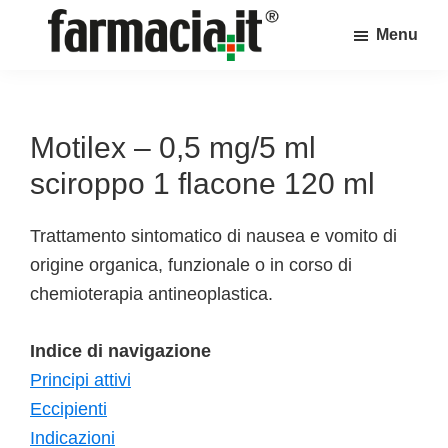
Skip
Skip
Skip
Menu
to
to
to
Farmacia.it
main
primary
footer
Il
content
sidebar
magazine
sul
Motilex – 0,5 mg/5 ml
mondo
sciroppo 1 flacone 120 ml
della
farmacia
Trattamento sintomatico di nausea e vomito di
online
origine organica, funzionale o in corso di
chemioterapia antineoplastica.
Indice di navigazione
Principi attivi
Eccipienti
Indicazioni