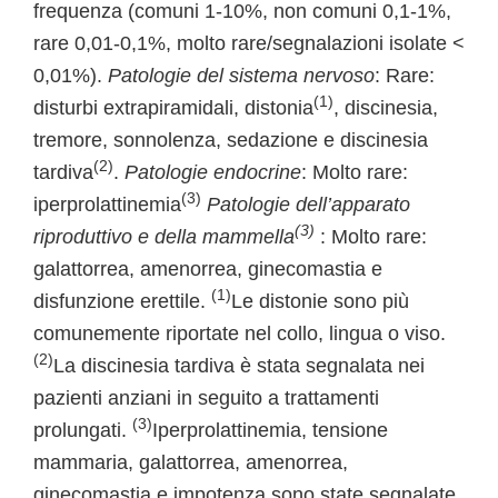
frequenza (comuni 1-10%, non comuni 0,1-1%,
rare 0,01-0,1%, molto rare/segnalazioni isolate <
0,01%).
Patologie del sistema nervoso
: Rare:
(1)
disturbi extrapiramidali, distonia
, discinesia,
tremore, sonnolenza, sedazione e discinesia
(2)
tardiva
.
Patologie endocrine
: Molto rare:
(3)
iperprolattinemia
Patologie dell’apparato
(3)
riproduttivo e della mammella
: Molto rare:
galattorrea, amenorrea, ginecomastia e
(1)
disfunzione erettile.
Le distonie sono più
comunemente riportate nel collo, lingua o viso.
(2)
La discinesia tardiva è stata segnalata nei
pazienti anziani in seguito a trattamenti
(3)
prolungati.
Iperprolattinemia, tensione
mammaria, galattorrea, amenorrea,
ginecomastia e impotenza sono state segnalate