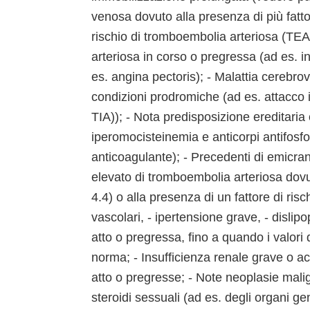
venosa dovuto alla presenza di più fatto
rischio di tromboembolia arteriosa (TE
arteriosa in corso o pregressa (ad es. i
es. angina pectoris); - Malattia cerebro
condizioni prodromiche (ad es. attacco i
TIA)); - Nota predisposizione ereditaria
iperomocisteinemia e anticorpi antifosfoli
anticoagulante); - Precedenti di emicrani
elevato di tromboembolia arteriosa dovuto
4.4) o alla presenza di un fattore di ris
vascolari, - ipertensione grave, - disli
atto o pregressa, fino a quando i valori 
norma; - Insufficienza renale grave o a
atto o pregresse; - Note neoplasie mali
steroidi sessuali (ad es. degli organi ge