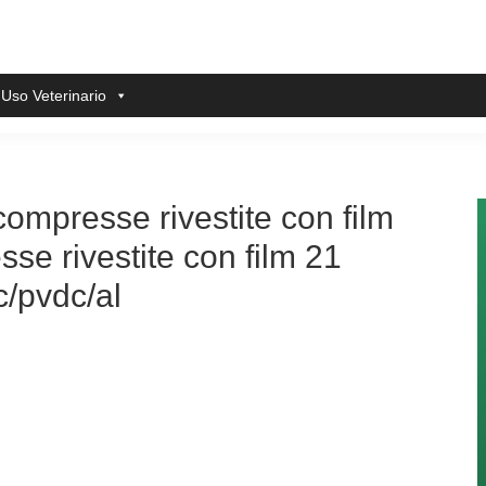
 Uso Veterinario
ompresse rivestite con film
e rivestite con film 21
c/pvdc/al