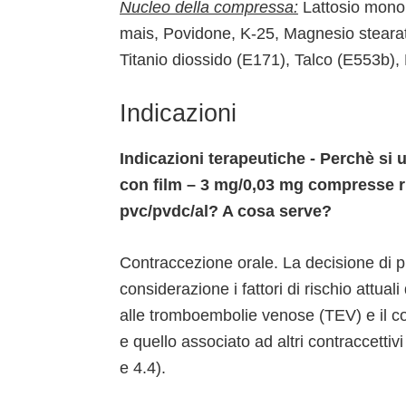
Nucleo della compressa:
Lattosio monoi
mais, Povidone, K-25, Magnesio steara
Titanio diossido (E171), Talco (E553b), 
Indicazioni
Indicazioni terapeutiche - Perchè si
con film – 3 mg/0,03 mg compresse ri
pvc/pvdc/al? A cosa serve?
Contraccezione orale. La decisione di 
considerazione i fattori di rischio attuali
alle tromboembolie venose (TEV) e il con
e quello associato ad altri contraccetti
e 4.4).