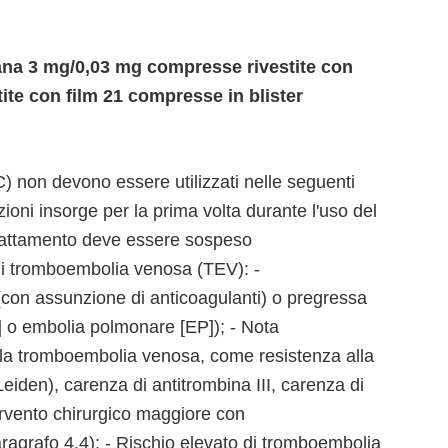
na 3 mg/0,03 mg compresse rivestite con
ite con film 21 compresse in blister
) non devono essere utilizzati nelle seguenti
ioni insorge per la prima volta durante l'uso del
trattamento deve essere sospeso
di tromboembolia venosa (TEV): -
con assunzione di anticoagulanti) o pregressa
 o embolia polmonare [EP]); - Nota
alla tromboembolia venosa, come resistenza alla
 Leiden), carenza di antitrombina III, carenza di
tervento chirurgico maggiore con
ragrafo 4.4); - Rischio elevato di tromboembolia