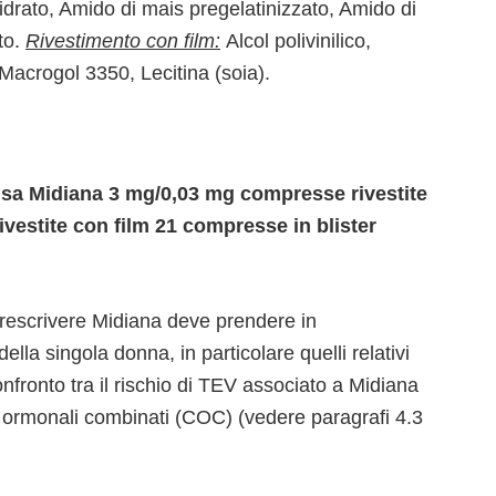
drato, Amido di mais pregelatinizzato, Amido di
to.
Rivestimento con film:
Alcol polivinilico,
Macrogol 3350, Lecitina (soia).
 usa Midiana 3 mg/0,03 mg compresse rivestite
vestite con film 21 compresse in blister
prescrivere Midiana deve prendere in
 della singola donna, in particolare quelli relativi
fronto tra il rischio di TEV associato a Midiana
vi ormonali combinati (COC) (vedere paragrafi 4.3