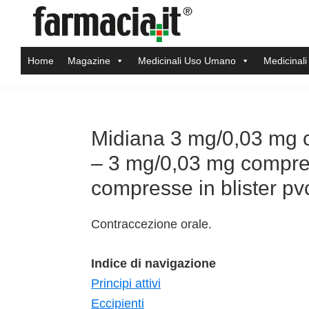
Skip
Skip
Skip
Skip
to
to
to
to
Farmacia.it
primary
main
primary
footer
Il
Home
Magazine
Medicinali Uso Umano
Medicinali
navigation
content
sidebar
magazine
sul
mondo
della
Midiana 3 mg/0,03 mg c
farmacia
– 3 mg/0,03 mg compress
online
compresse in blister pv
Contraccezione orale.
Indice di navigazione
Principi attivi
Eccipienti