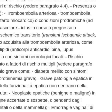
ri di rischio (vedere paragrafo 4.4). - Presenza o
A): - Tromboembolia arteriosa - tromboembolia
nfarto miocardico) o condizioni prodromiche (ad
vascolare - ictus in corso o pregresso o
schemico transitorio (
transient ischaemic attack
,
 o acquisita alla tromboembolia arteriosa, come
pidi (anticorpi anticardiolipina, lupus
a con sintomi neurologici focali. - Rischio
 a fattori di rischio multipli (vedere paragrafo
chio grave come: - diabete mellito con sintomi
poproteinemia grave; - Grave patologia epatica in
della funzionalità epatica non rientrano nella
cuta; - Neoplasie epatiche (benigne o maligne) in
gne accertate o sospette, dipendenti dagli
nitali o della mammella); - Emorragie vaginali di