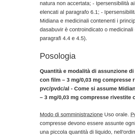
natura non accertata; - Ipersensibilità ai
elencati al paragrafo 6.1; - Ipersensibili
Midiana e medicinali contenenti i principi
dasabuvir è controindicato o medicinali 
paragrafi 4.4 e 4.5).
Posologia
Quantità e modalità di assunzione d
con film – 3 mg/0,03 mg compresse ri
pvc/pvdc/al - Come si assume Midian
– 3 mg/0,03 mg compresse rivestite c
Modo di somministrazione
Uso orale.
P
compresse devono essere assunte ogni g
una piccola quantità di liquido, nell'ord