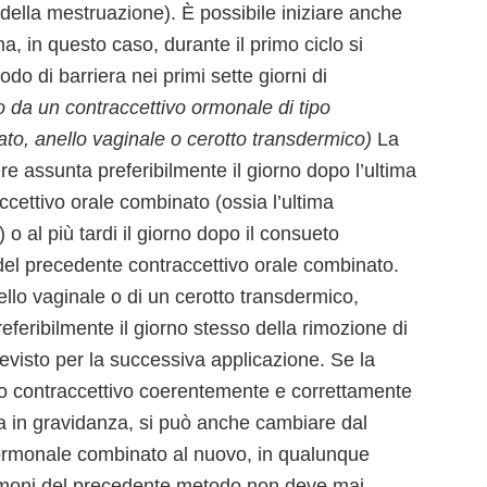
 della mestruazione). È possibile iniziare anche
ma, in questo caso, durante il primo ciclo si
 di barriera nei primi sette giorni di
 da un contraccettivo ormonale di tipo
to, anello vaginale o cerotto transdermico)
La
 assunta preferibilmente il giorno dopo l’ultima
cettivo orale combinato (ossia l’ultima
 o al più tardi il giorno dopo il consueto
o del precedente contraccettivo orale combinato.
ello vaginale o di un cerotto transdermico,
eferibilmente il giorno stesso della rimozione di
 previsto per la successiva applicazione. Se la
do contraccettivo coerentemente e correttamente
a in gravidanza, si può anche cambiare dal
ormonale combinato al nuovo, in qualunque
a ormoni del precedente metodo non deve mai