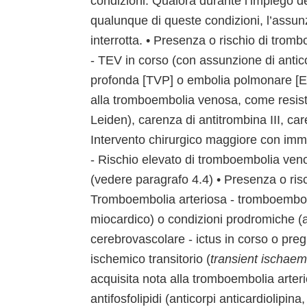
condizioni. Qualora durante l’impiego 
qualunque di queste condizioni, l’assu
interrotta. • Presenza o rischio di tr
- TEV in corso (con assunzione di antic
profonda [TVP] o embolia polmonare [EP]
alla tromboembolia venosa, come resisten
Leiden), carenza di antitrombina III, ca
Intervento chirurgico maggiore con imm
- Rischio elevato di tromboembolia venos
(vedere paragrafo 4.4) • Presenza o ris
Tromboembolia arteriosa - tromboembolia
miocardico) o condizioni prodromiche (a
cerebrovascolare - ictus in corso o pre
ischemico transitorio (
transient
ischaemi
acquisita nota alla tromboembolia arter
antifosfolipidi (anticorpi anticardiolipi