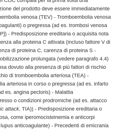
del COC compaia per la prima volta una
nzione del prodotto deve essere immediatamente
omboembolia venosa (TEV) - Tromboembolia venosa
oagulanti) o pregressa (ad es. trombosi venosa
) - Predisposizione ereditaria o acquisita nota
za alla proteina C attivata (incluso fattore V di
renza di proteina C, carenza di proteina S -
obilizzazione prolungata (vedere paragrafo 4.4)
a dovuto alla presenza di più fattori di rischio
chio di tromboembolia arteriosa (TEA) -
 arteriosa in corso o pregressa (ad es. infarto
d es. angina pectoris) - Malattia
gresso o condizioni prodromiche (ad es. attacco
c attack
, TIA)) - Predisposizione ereditaria o
iosa, come iperomocisteinemia e anticorpi
na, lupus anticoagulante) - Precedenti di emicrania