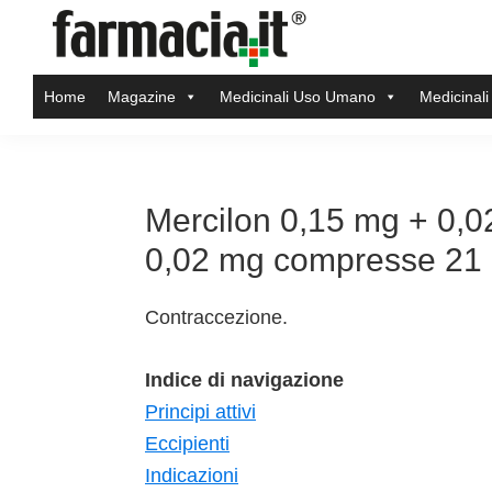
Skip
Skip
Skip
Skip
to
to
to
to
Farmacia.it
primary
main
primary
footer
Il
Home
Magazine
Medicinali Uso Umano
Medicinali
navigation
content
sidebar
magazine
sul
mondo
della
Mercilon 0,15 mg + 0,
farmacia
0,02 mg compresse 21
online
Contraccezione.
Indice di navigazione
Principi attivi
Eccipienti
Indicazioni