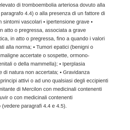
 elevato di tromboembolia arteriosa dovuto alla
e paragrafo 4.4) o alla presenza di un fattore di
n sintomi vascolari • ipertensione grave •
in atto o pregressa, associata a grave
ica, in atto o pregressa, fino a quando i valori
ti alla norma; • Tumori epatici (benigni o
ie maligne accertate o sospette, ormono-
nitali o della mammella); • Iperplasia
 di natura non accertata; • Gravidanza
principi attivi o ad uno qualsiasi degli eccipienti
mitante di Mercilon con medicinali contenenti
buvir o con medicinali contenenti
 (vedere paragrafi 4.4 e 4.5).