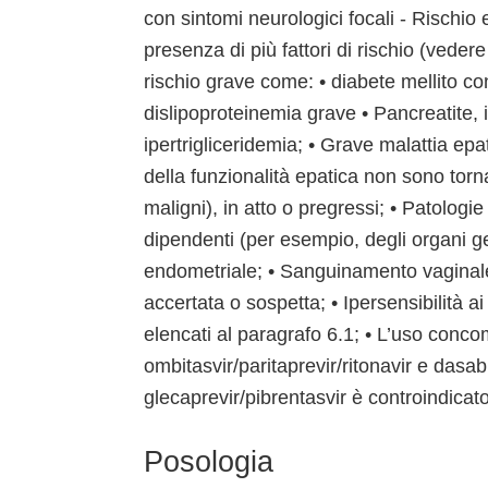
con sintomi neurologici focali - Rischio
presenza di più fattori di rischio (veder
rischio grave come: • diabete mellito co
dislipoproteinemia grave • Pancreatite, 
ipertrigliceridemia; • Grave malattia epat
della funzionalità epatica non sono torna
maligni), in atto o pregressi; • Patolog
dipendenti (per esempio, degli organi ge
endometriale; • Sanguinamento vaginale
accertata o sospetta; • Ipersensibilità ai 
elencati al paragrafo 6.1; • L’uso conco
ombitasvir/paritaprevir/ritonavir e dasa
glecaprevir/pibrentasvir è controindicato
Posologia