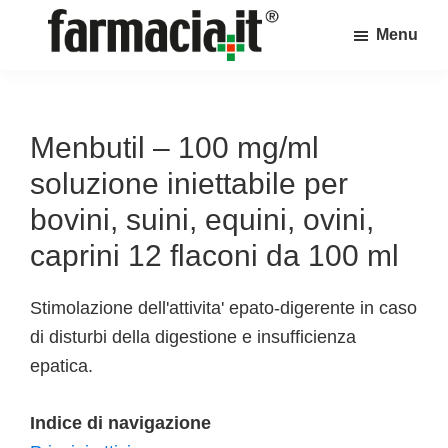
Skip
Skip
Skip
Menu
to
to
to
Farmacia.it
main
primary
footer
Il
content
sidebar
magazine
sul
Menbutil – 100 mg/ml
mondo
soluzione iniettabile per
della
bovini, suini, equini, ovini,
farmacia
caprini 12 flaconi da 100 ml
online
Stimolazione dell'attivita' epato-digerente in caso
di disturbi della digestione e insufficienza
epatica.
Indice di navigazione