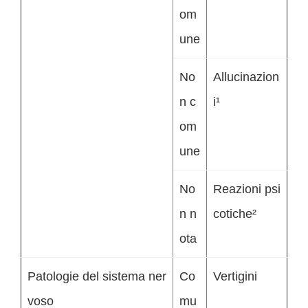
om
une
No
Allucinazion
n c
i¹
om
une
No
Reazioni psi
n n
cotiche²
ota
Patologie del sistema ner
Co
Vertigini
voso
mu