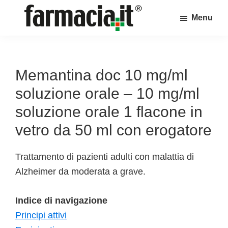
Skip
Skip
Skip
Menu
to
to
to
Farmacia.it
main
primary
footer
Il
content
sidebar
magazine
sul
Memantina doc 10 mg/ml
mondo
soluzione orale – 10 mg/ml
della
soluzione orale 1 flacone in
farmacia
vetro da 50 ml con erogatore
online
Trattamento di pazienti adulti con malattia di
Alzheimer da moderata a grave.
Indice di navigazione
Principi attivi