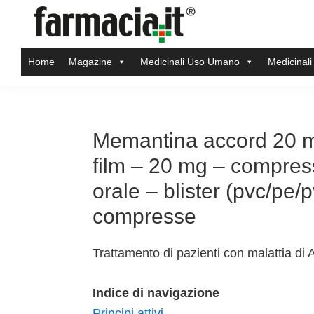
Skip
Skip
Skip
Skip
to
to
to
to
Farmacia.it
primary
main
primary
footer
Il
Home
Magazine
Medicinali Uso Umano
Medicinali
navigation
content
sidebar
magazine
sul
mondo
della
Memantina accord 20 m
farmacia
film – 20 mg – compress
online
orale – blister (pvc/pe/
compresse
Trattamento di pazienti con malattia di
Indice di navigazione
Principi attivi