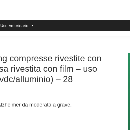
 Uso Veterinario
g compresse rivestite con
a rivestita con film – uso
pvdc/alluminio) – 28
 Alzheimer da moderata a grave.