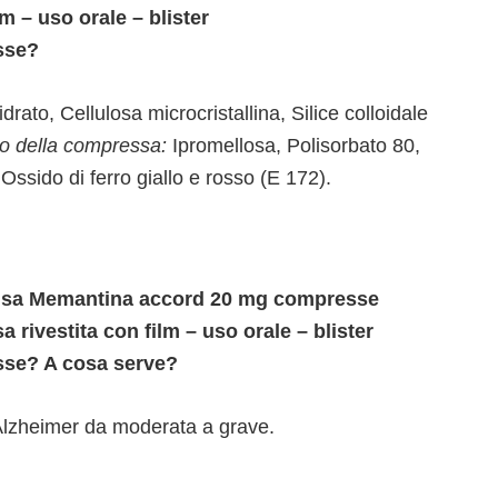
m – uso orale – blister
sse?
rato, Cellulosa microcristallina, Silice colloidale
o della compressa:
Ipromellosa, Polisorbato 80,
Ossido di ferro giallo e rosso (E 172).
i usa Memantina accord 20 mg compresse
 rivestita con film – uso orale – blister
sse? A cosa serve?
 Alzheimer da moderata a grave.