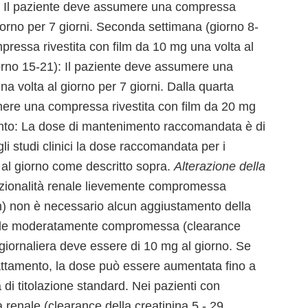
): Il paziente deve assumere una compressa
giorno per 7 giorni. Seconda settimana (giorno 8-
ressa rivestita con film da 10 mg una volta al
iorno 15-21): Il paziente deve assumere una
a volta al giorno per 7 giorni. Dalla quarta
mere una compressa rivestita con film da 20 mg
ento: La dose di mantenimento raccomandata è di
li studi clinici la dose raccomandata per i
g al giorno come descritto sopra.
Alterazione della
unzionalità renale lievemente compromessa
in) non è necessario alcun aggiustamento della
enale moderatamente compromessa (clearance
 giornaliera deve essere di 10 mg al giorno. Se
rattamento, la dose può essere aumentata fino a
di titolazione standard. Nei pazienti con
 renale (clearance della creatinina 5 - 29