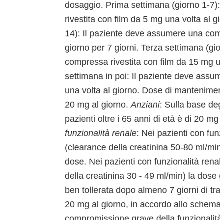
dosaggio. Prima settimana (giorno 1-7
rivestita con film da 5 mg una volta al 
14): Il paziente deve assumere una comp
giorno per 7 giorni. Terza settimana (g
compressa rivestita con film da 15 mg un
settimana in poi: Il paziente deve assu
una volta al giorno. Dose di mantenim
20 mg al giorno.
Anziani
: Sulla base deg
pazienti oltre i 65 anni di età è di 20 m
funzionalità renale
: Nei pazienti con f
(clearance della creatinina 50-80 ml/m
dose. Nei pazienti con funzionalità r
della creatinina 30 - 49 ml/min) la dose
ben tollerata dopo almeno 7 giorni di t
20 mg al giorno, in accordo allo schema 
compromissione grave della funzionalità