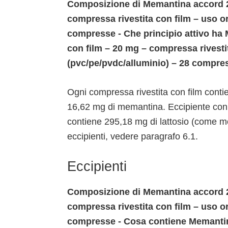
Composizione di Memantina accord 2
compressa rivestita con film – uso or
compresse - Che principio attivo ha
con film – 20 mg – compressa rivestit
(pvc/pe/pvdc/alluminio) – 28 compre
Ogni compressa rivestita con film cont
16,62 mg di memantina. Eccipiente con ef
contiene 295,18 mg di lattosio (come mo
eccipienti, vedere paragrafo 6.1.
Eccipienti
Composizione di Memantina accord 2
compressa rivestita con film – uso or
compresse - Cosa contiene Memantin