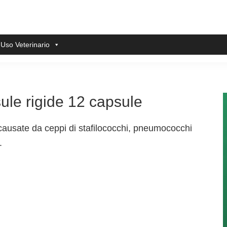
 Uso Veterinario
ule rigide 12 capsule
i causate da ceppi di stafilococchi, pneumococchi
.