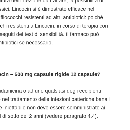
ra dell'infezione da trattare, la possibilità di
ssici. Lincocin si è dimostrato efficace nel
ilococchi resistenti ad altri antibiotici: poiché
cchi resistenti a Lincocin, in corso di terapia con
guiti dei test di sensibilità. Il farmaco può
tibiotici se necessario.
cin – 500 mg capsule rigide 12 capsule?
clindamicina o ad uno qualsiasi degli eccipienti
 nel trattamento delle infezioni batteriche banali
one iniettabile non deve essere somministrato ai
l di sotto dei 2 anni (vedere paragrafo 4.4).