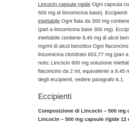
Lincocin capsule rigide
Ogni capsula con
500 mg di lincomicina base). Eccipienti co
iniettabile
Ogni fiala da 300 mg contiene:
(pari a lincomicina base 300 mg). Eccip
iniettabile contiene 9,45 mg di alcol ben
mg/ml di alcol benzilico Ogni flaconcin
lincomicina cloridrato 653,77 mg (pari a
noto: Lincocin 600 mg soluzione iniettab
flaconcino da 2 ml, equivalente a 9,45 m
degli eccipienti, vedere paragrafo 6.1.
Eccipienti
Composizione di Lincocin – 500 mg c
Lincocin – 500 mg capsule rigide 12