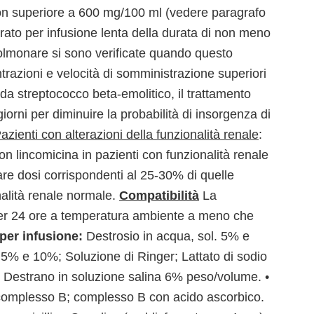
on superiore a 600 mg/100 ml (vedere paragrafo
rato per infusione lenta della durata di non meno
opolmonare si sono verificate quando questo
razioni e velocità di somministrazione superiori
i da streptococco beta-emolitico, il trattamento
rni per diminuire la probabilità di insorgenza di
azienti con alterazioni della funzionalità renale
:
n lincomicina in pazienti con funzionalità renale
 dosi corrispondenti al 25-30% di quelle
alità renale normale.
Compatibilità
La
per 24 ore a temperatura ambiente a meno che
per infusione:
Destrosio in acqua, sol. 5% e
. 5% e 10%; Soluzione di Ringer; Lattato di sodio
1; Destrano in soluzione salina 6% peso/volume. •
omplesso B; complesso B con acido ascorbico.