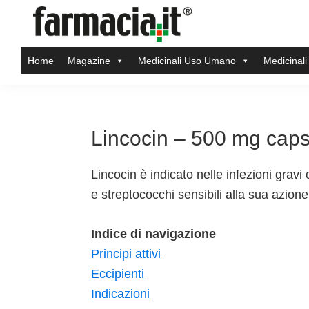
Skip
Skip
Skip
Skip
to
to
to
to
Farmacia.it
primary
main
primary
footer
Il
Home
Magazine
Medicinali Uso Umano
Medicinali
navigation
content
sidebar
magazine
sul
mondo
della
Lincocin – 500 mg caps
farmacia
online
Lincocin è indicato nelle infezioni grav
e streptococchi sensibili alla sua azione
Indice di navigazione
Principi attivi
Eccipienti
Indicazioni