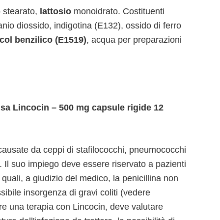
 stearato,
lattosio
monoidrato. Costituenti
tanio diossido, indigotina (E132), ossido di ferro
col benzilico (E1519)
, acqua per preparazioni
usa Lincocin – 500 mg capsule rigide 12
i causate da ceppi di stafilococchi, pneumococchi
e. Il suo impiego deve essere riservato a pazienti
 i quali, a giudizio del medico, la penicillina non
sibile insorgenza di gravi coliti (vedere
iare una terapia con Lincocin, deve valutare