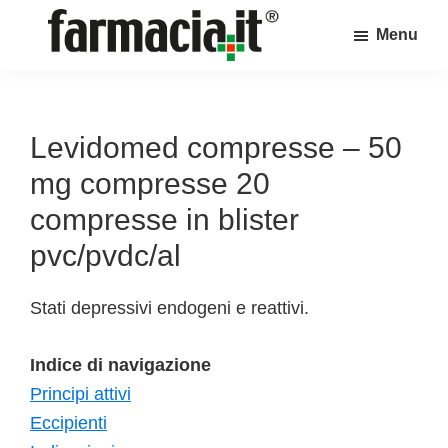
Skip
Skip
Skip
Menu
to
to
to
Farmacia.it
main
primary
footer
Il
content
sidebar
magazine
sul
Levidomed compresse – 50
mondo
mg compresse 20
della
compresse in blister
farmacia
pvc/pvdc/al
online
Stati depressivi endogeni e reattivi.
Indice di navigazione
Principi attivi
Eccipienti