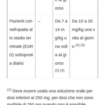
orno
Pazienti con
--
Da 7 a
Da 10 a 20
nefropatia al
14 m
mg/kg una v
lo stadio ter
g/kg u
olta al giorn
(3) (5)
minale (ESR
na volt
o
D) sottoposti
a al gi
a dialisi
orno
(2) (4)
(1)
Deve essere usata una soluzione orale per
dosi inferiori ai 250 mg, per dosi che non sono
multiple di 250 mg quando non è possibile