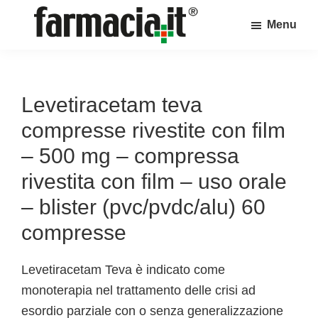
Skip
Skip
Skip
Menu
to
to
to
Farmacia.it
main
primary
footer
Il
content
sidebar
magazine
sul
Levetiracetam teva
mondo
compresse rivestite con film
della
– 500 mg – compressa
farmacia
rivestita con film – uso orale
online
– blister (pvc/pvdc/alu) 60
compresse
Levetiracetam Teva è indicato come
monoterapia nel trattamento delle crisi ad
esordio parziale con o senza generalizzazione