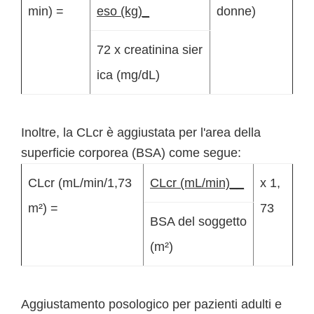
min) =
eso (kg)_
donne)
72 x creatinina sier
ica (mg/dL)
Inoltre, la CLcr è aggiustata per l'area della
superficie corporea (BSA) come segue:
CLcr (mL/min/1,73
CLcr (mL/min)__
x 1,
m²) =
73
BSA del soggetto
(m²)
Aggiustamento posologico per pazienti adulti e