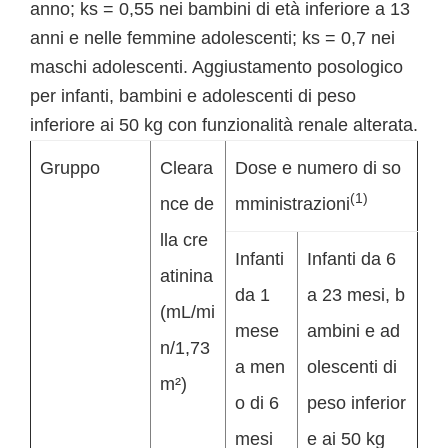
anno; ks = 0,55 nei bambini di età inferiore a 13
anni e nelle femmine adolescenti; ks = 0,7 nei
maschi adolescenti. Aggiustamento posologico
per infanti, bambini e adolescenti di peso
inferiore ai 50 kg con funzionalità renale alterata.
Gruppo
Cleara
Dose e numero di so
(1)
nce de
mministrazioni
lla cre
Infanti
Infanti da 6
atinina
da 1
a 23 mesi, b
(mL/mi
mese
ambini e ad
n/1,73
a men
olescenti di
m²)
o di 6
peso inferior
mesi
e ai 50 kg