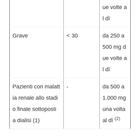
ue volte a
l dì
Grave
< 30
da 250 a
500 mg d
ue volte a
l dì
Pazienti con malatt
-
da 500 a
ia renale allo stadi
1.000 mg
o finale sottoposti
una volta
(2)
a dialisi (1)
al dì