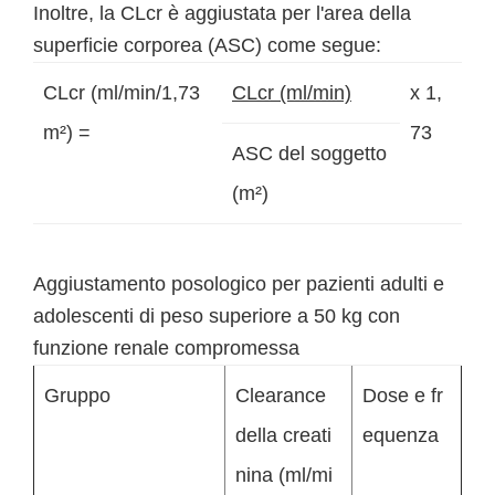
Inoltre, la CLcr è aggiustata per l'area della
superficie corporea (ASC) come segue:
CLcr (ml/min/1,73
CLcr (ml/min)
x 1,
m²) =
73
ASC del soggetto
(m²)
Aggiustamento posologico per pazienti adulti e
adolescenti di peso superiore a 50 kg con
funzione renale compromessa
Gruppo
Clearance
Dose e fr
della creati
equenza
nina (ml/mi