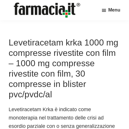
Skip
Skip
Skip
Menu
to
to
to
Farmacia.it
main
primary
footer
Il
content
sidebar
magazine
sul
Levetiracetam krka 1000 mg
mondo
compresse rivestite con film
della
– 1000 mg compresse
farmacia
rivestite con film, 30
online
compresse in blister
pvc/pvdc/al
Levetiracetam Krka è indicato come
monoterapia nel trattamento delle crisi ad
esordio parziale con o senza generalizzazione