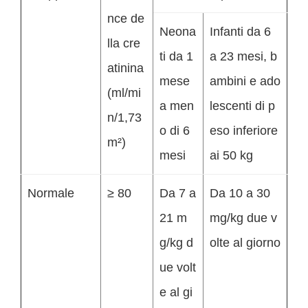
nce de
Neona
Infanti da 6
lla cre
ti da 1
a 23 mesi, b
atinina
mese
ambini e ado
(ml/mi
a men
lescenti di p
n/1,73
o di 6
eso inferiore
m²)
mesi
ai 50 kg
Normale
≥ 80
Da 7 a
Da 10 a 30
21 m
mg/kg due v
g/kg d
olte al giorno
ue volt
e al gi