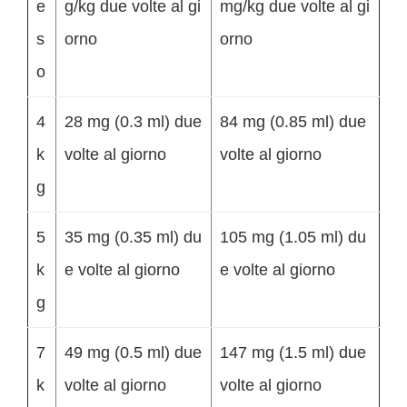
e
g/kg due volte al gi
mg/kg due volte al gi
s
orno
orno
o
4
28 mg (0.3 ml) due
84 mg (0.85 ml) due
k
volte al giorno
volte al giorno
g
5
35 mg (0.35 ml) du
105 mg (1.05 ml) du
k
e volte al giorno
e volte al giorno
g
7
49 mg (0.5 ml) due
147 mg (1.5 ml) due
k
volte al giorno
volte al giorno