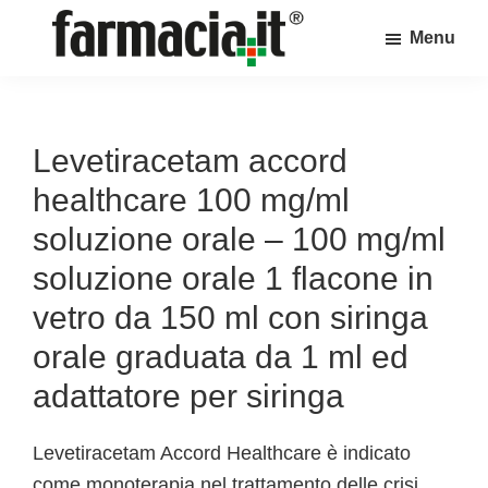
Skip
Skip
Skip
Menu
to
to
to
Farmacia.it
main
primary
footer
Il
content
sidebar
magazine
sul
Levetiracetam accord
mondo
healthcare 100 mg/ml
della
soluzione orale – 100 mg/ml
farmacia
soluzione orale 1 flacone in
online
vetro da 150 ml con siringa
orale graduata da 1 ml ed
adattatore per siringa
Levetiracetam Accord Healthcare è indicato
come monoterapia nel trattamento delle crisi