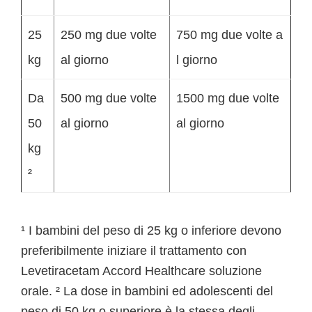
25
250 mg due volte
750 mg due volte a
kg
al giorno
l giorno
Da
500 mg due volte
1500 mg due volte
50
al giorno
al giorno
kg
²
¹ I bambini del peso di 25 kg o inferiore devono
preferibilmente iniziare il trattamento con
Levetiracetam Accord Healthcare soluzione
orale. ² La dose in bambini ed adolescenti del
peso di 50 kg o superiore è la stessa degli