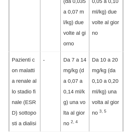
(da 0,035
0,05 a 0,10
a 0,07 m
ml/kg) due
l/kg) due
volte al gior
volte al gi
no
orno
Pazienti c
-
Da 7 a 14
Da 10 a 20
on malatti
mg/kg (d
mg/kg (da
a renale al
a 0,07 a
0,10 a 0,20
lo stadio fi
0,14 ml/k
ml/kg) una
nale (ESR
g) una vo
volta al gior
3, 5
D) sottopo
lta al gior
no
2, 4
sti a dialisi
no