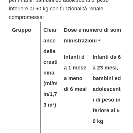
per infanti, bambini ed adolescenti di peso
inferiore ai 50 kg con funzionalità renale
compromessa:
Gruppo
Clear
Dose e numero di som
ance
ministrazioni ¹
della
Infanti d
Infanti da 6
creati
a 1 mese
a 23 mesi,
nina
a meno
bambini ed
(ml/m
di 6 mesi
adolescent
in/1,7
i di peso in
3 m²)
feriore ai 5
0 kg