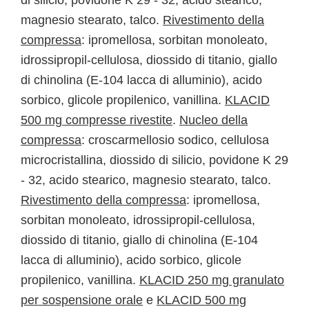
di silicio, povidone K 29 - 32, acido stearico,
magnesio stearato, talco.
Rivestimento della
compressa
: ipromellosa, sorbitan monoleato,
idrossipropil-cellulosa, diossido di titanio, giallo
di chinolina (E-104 lacca di alluminio), acido
sorbico, glicole propilenico, vanillina.
KLACID
500 mg compresse rivestite
.
Nucleo della
compressa
: croscarmellosio sodico, cellulosa
microcristallina, diossido di silicio, povidone K 29
- 32, acido stearico, magnesio stearato, talco.
Rivestimento della compressa
: ipromellosa,
sorbitan monoleato, idrossipropil-cellulosa,
diossido di titanio, giallo di chinolina (E-104
lacca di alluminio), acido sorbico, glicole
propilenico, vanillina.
KLACID 250 mg granulato
per sospensione orale
e
KLACID 500 mg