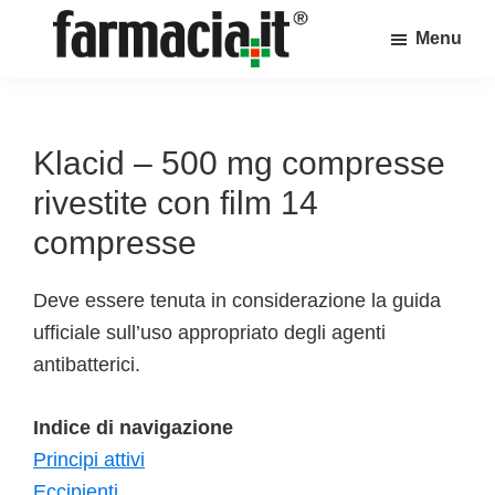
Skip
Skip
Skip
Menu
to
to
to
Farmacia.it
main
primary
footer
Il
content
sidebar
magazine
sul
Klacid – 500 mg compresse
mondo
rivestite con film 14
della
compresse
farmacia
online
Deve essere tenuta in considerazione la guida
ufficiale sull’uso appropriato degli agenti
antibatterici.
Indice di navigazione
Principi attivi
Eccipienti