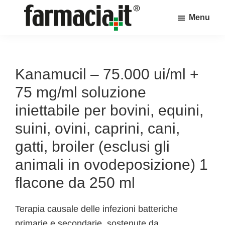
Skip
Skip
Skip
Menu
to
to
to
Farmacia.it
main
primary
footer
Il
content
sidebar
magazine
sul
Kanamucil – 75.000 ui/ml +
mondo
75 mg/ml soluzione
della
iniettabile per bovini, equini,
farmacia
suini, ovini, caprini, cani,
online
gatti, broiler (esclusi gli
animali in ovodeposizione) 1
flacone da 250 ml
Terapia causale delle infezioni batteriche
primarie e secondarie, sostenute da