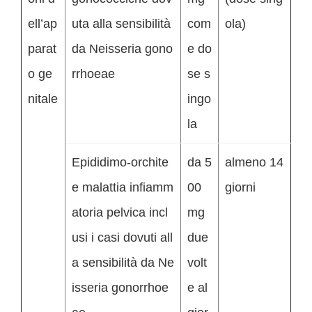
ell’ap
uta alla sensibilità
com
ola)
parat
da Neisseria gono
e do
o ge
rrhoeae
se s
nitale
ingo
la
Epididimo-orchite
da 5
almeno 14
e malattia infiamm
00
giorni
atoria pelvica incl
mg
usi i casi dovuti all
due
a sensibilità da Ne
volt
isseria gonorrhoe
e al