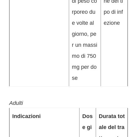
di peso co
ne del ti
rporeo du
po di inf
e volte al
ezione
giorno, pe
r un massi
mo di 750
mg per do
se
Adulti
Indicazioni
Dos
Durata tot
e gi
ale del tra