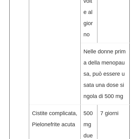
volt
e al
gior
no
Nelle donne prim
a della menopau
sa, può essere u
sata una dose si
ngola di 500 mg
Cistite complicata,
500
7 giorni
Pielonefrite acuta
mg
due