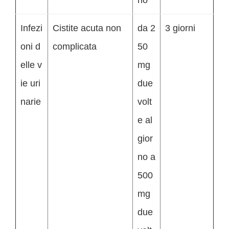
no
Infezi
Cistite acuta non
da 2
3 giorni
oni d
complicata
50
elle v
mg
ie uri
due
narie
volt
e al
gior
no a
500
mg
due