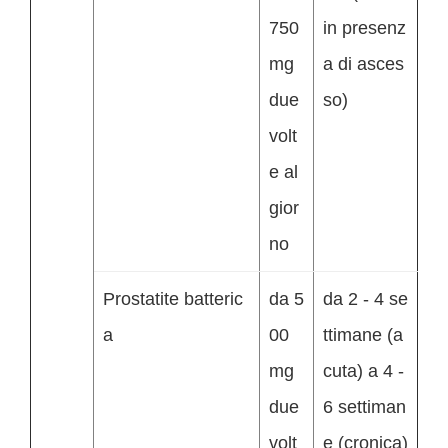
750
in presenz
mg
a di asces
due
so)
volt
e al
gior
no
Prostatite batteric
da 5
da 2 - 4 se
a
00
ttimane (a
mg
cuta) a 4 -
due
6 settiman
volt
e (cronica)