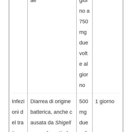
ae
gior
no a
750
mg
due
volt
e al
gior
no
Infezi
Diarrea di origine
500
1 giorno
oni d
batterica, anche c
mg
el tra
ausata da
Shigell
due