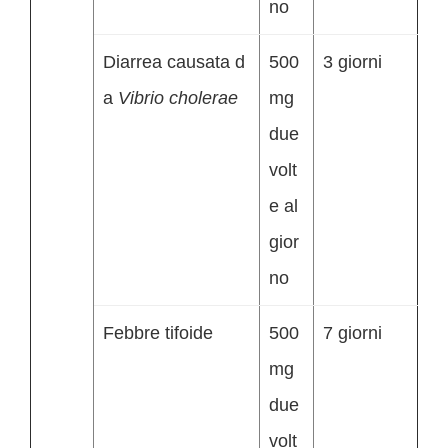
no
Diarrea causata d
500
3 giorni
a
Vibrio cholerae
mg
due
volt
e al
gior
no
Febbre tifoide
500
7 giorni
mg
due
volt