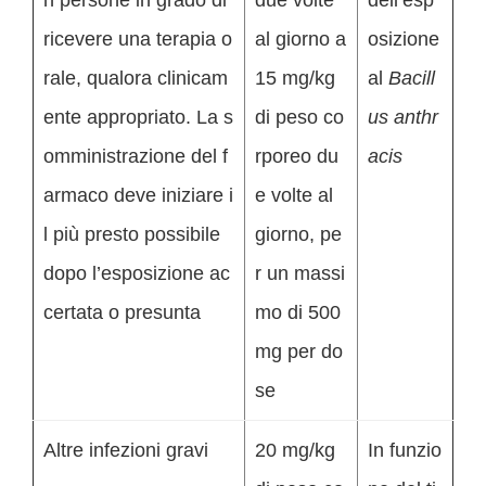
n persone in grado di
due volte
dell’esp
ricevere una terapia o
al giorno a
osizione
rale, qualora clinicam
15 mg/kg
al
Bacill
ente appropriato. La s
di peso co
us anthr
omministrazione del f
rporeo du
acis
armaco deve iniziare i
e volte al
l più presto possibile
giorno, pe
dopo l’esposizione ac
r un massi
certata o presunta
mo di 500
mg per do
se
Altre infezioni gravi
20 mg/kg
In funzio