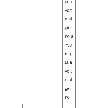
due
volt
e al
gior
no a
750
mg
due
volt
e al
gior
no