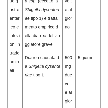
tto g
a spp
. (eccetto la
volt
astro
Shigella dysenteri
e al
enter
ae
tipo 1) e tratta
gior
ico e
mento empirico d
no
infezi
ella diarrea del via
oni in
ggiatore grave
tradd
Diarrea causata d
500
5 giorni
omin
a
Shigella dysente
mg
ali
riae
tipo 1
due
volt
e al
gior