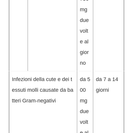
mg
due
volt
e al
gior
no
Infezioni della cute e dei t
da 5
da 7 a 14
essuti molli causate da ba
00
giorni
tteri Gram-negativi
mg
due
volt
e al