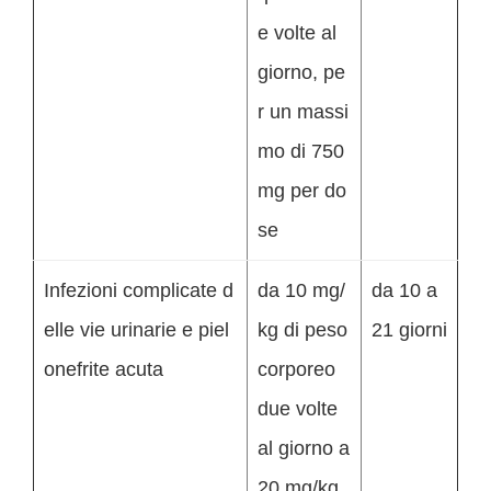
e volte al
giorno, pe
r un massi
mo di 750
mg per do
se
Infezioni complicate d
da 10 mg/
da 10 a
elle vie urinarie e piel
kg di peso
21 giorni
onefrite acuta
corporeo
due volte
al giorno a
20 mg/kg