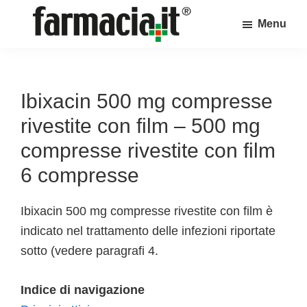
Skip
Skip
Skip
Menu
to
to
to
Farmacia.it
main
primary
footer
Il
content
sidebar
magazine
sul
Ibixacin 500 mg compresse
mondo
rivestite con film – 500 mg
della
compresse rivestite con film
farmacia
6 compresse
online
Ibixacin 500 mg compresse rivestite con film è
indicato nel trattamento delle infezioni riportate
sotto (vedere paragrafi 4.
Indice di navigazione