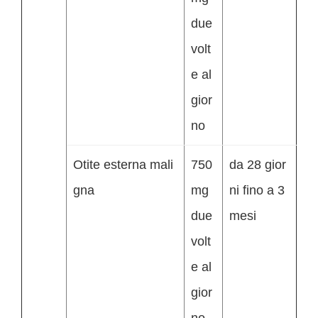
due
volt
e al
gior
no
Otite esterna mali
750
da 28 gior
gna
mg
ni fino a 3
due
mesi
volt
e al
gior