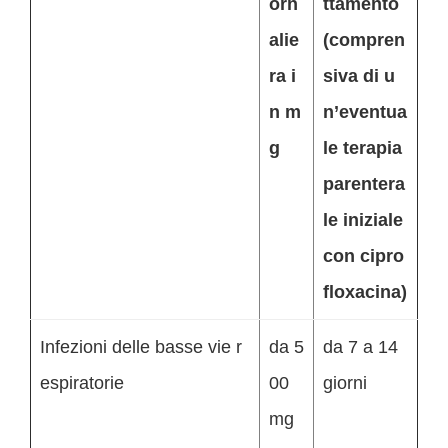
orn
ttamento
alie
(compren
ra i
siva di u
n m
n’eventua
g
le terapia
parentera
le iniziale
con cipro
floxacina)
Infezioni delle basse vie r
da 5
da 7 a 14
espiratorie
00
giorni
mg