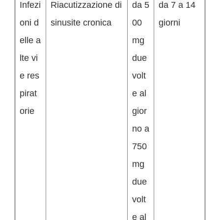
Infezi
Riacutizzazione di
da 5
da 7 a 14
oni d
sinusite cronica
00
giorni
elle a
mg
lte vi
due
e res
volt
pirat
e al
orie
gior
no a
750
mg
due
volt
e al