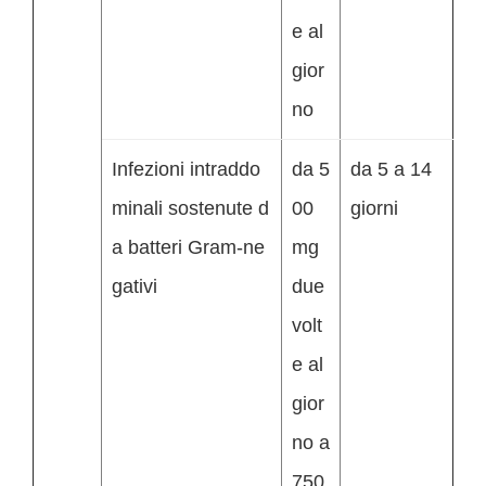
e al
gior
no
Infezioni intraddo
da 5
da 5 a 14
minali sostenute d
00
giorni
a batteri Gram-ne
mg
gativi
due
volt
e al
gior
no a
750