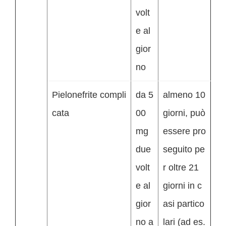
volt
e al
gior
no
Pielonefrite compli
da 5
almeno 10
cata
00
giorni, può
mg
essere pro
due
seguito pe
volt
r oltre 21
e al
giorni in c
gior
asi partico
no a
lari (ad es.