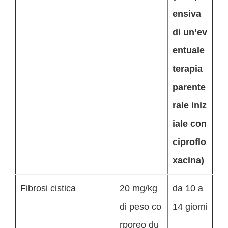
ensiva
di un’ev
entuale
terapia
parente
rale iniz
iale con
ciproflo
xacina)
Fibrosi cistica
20 mg/kg
da 10 a
di peso co
14 giorni
rporeo du