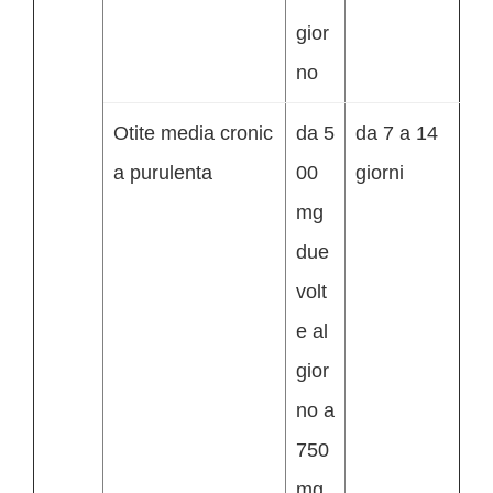
gior
no
Otite media cronic
da 5
da 7 a 14
a purulenta
00
giorni
mg
due
volt
e al
gior
no a
750
mg