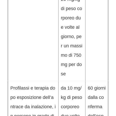
di peso co
rporeo du
e volte al
giorno, pe
r un massi
mo di 750
mg per do
se
Profilassi e terapia do
da 10 mg/
60 giorni
po esposizione dell’a
kg di peso
dalla co
ntrace da inalazione, i
corporeo
nferma