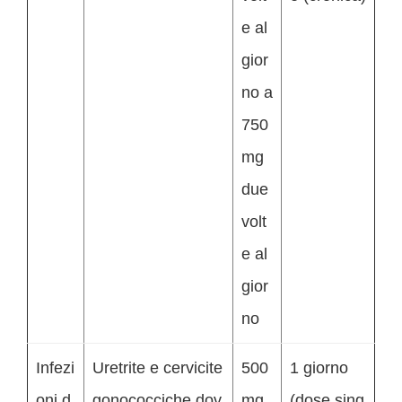
e al
gior
no a
750
mg
due
volt
e al
gior
no
Infezi
Uretrite e cervicite
500
1 giorno
oni d
gonococciche dov
mg
(dose sing