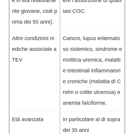
e in età relativame
ere l’assunzione di quals
nte giovane, cioè p
iasi COC.
rima dei 50 anni).
Altre condizioni m
Cancro, lupus eritemato
ediche associate a
so sistemico, sindrome e
TEV
molitica uremica, malatti
e intestinali infiammatori
e croniche (malattia di C
rohn o colite ulcerosa) e
anemia falciforme.
Età avanzata
In particolare al di sopra
dei 35 anni