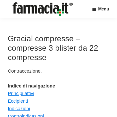
Skip
Skip
Skip
Menu
to
to
to
Farmacia.it
main
primary
footer
Il
content
sidebar
magazine
sul
Gracial compresse –
mondo
compresse 3 blister da 22
della
compresse
farmacia
online
Contraccezione.
Indice di navigazione
Principi attivi
Eccipienti
Indicazioni
Controindicazioni