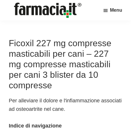
Skip
Skip
Skip
Menu
to
to
to
Farmacia.it
main
primary
footer
Il
content
sidebar
magazine
sul
Ficoxil 227 mg compresse
mondo
masticabili per cani – 227
della
mg compresse masticabili
farmacia
per cani 3 blister da 10
online
compresse
Per alleviare il dolore e l'infiammazione associati
ad osteoartrite nel cane.
Indice di navigazione