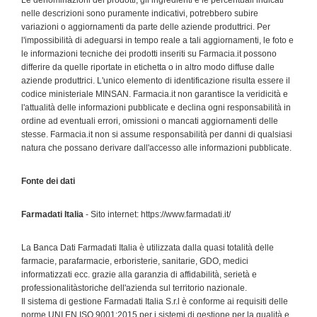
Le denominazioni dei prodotti, gli ingredienti e le percentuali indicati
nelle descrizioni sono puramente indicativi, potrebbero subire
variazioni o aggiornamenti da parte delle aziende produttrici. Per
l'impossibilità di adeguarsi in tempo reale a tali aggiornamenti, le foto e
le informazioni tecniche dei prodotti inseriti su Farmacia.it possono
differire da quelle riportate in etichetta o in altro modo diffuse dalle
aziende produttrici. L'unico elemento di identificazione risulta essere il
codice ministeriale MINSAN. Farmacia.it non garantisce la veridicità e
l'attualità delle informazioni pubblicate e declina ogni responsabilità in
ordine ad eventuali errori, omissioni o mancati aggiornamenti delle
stesse. Farmacia.it non si assume responsabilità per danni di qualsiasi
natura che possano derivare dall'accesso alle informazioni pubblicate.
Fonte dei dati
Farmadati Italia
- Sito internet: https://www.farmadati.it/
La Banca Dati Farmadati Italia è utilizzata dalla quasi totalità delle
farmacie, parafarmacie, erboristerie, sanitarie, GDO, medici
informatizzati ecc. grazie alla garanzia di affidabilità, serietà e
professionalitàstoriche dell'azienda sul territorio nazionale.
Il sistema di gestione Farmadati Italia S.r.l è conforme ai requisiti delle
norme UNI EN ISO 9001:2015 per i sistemi di gestione per la qualità e