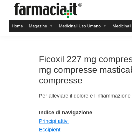
Skip
Skip
Skip
Skip
to
to
to
to
Farmacia.it
primary
main
primary
footer
Il
Home
Magazine
Medicinali Uso Umano
Medicinali
navigation
content
sidebar
magazine
sul
mondo
della
Ficoxil 227 mg compres
farmacia
mg compresse masticabil
online
compresse
Per alleviare il dolore e l'infiammazione
Indice di navigazione
Principi attivi
Eccipienti