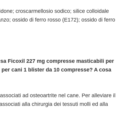
done; croscarmellosio sodico; silice colloidale
zo; ossido di ferro rosso (E172); ossido di ferro
 usa Ficoxil 227 mg compresse masticabili per
 per cani 1 blister da 10 compresse? A cosa
associati ad osteoartrite nel cane. Per alleviare il
sociati alla chirurgia dei tessuti molli ed alla