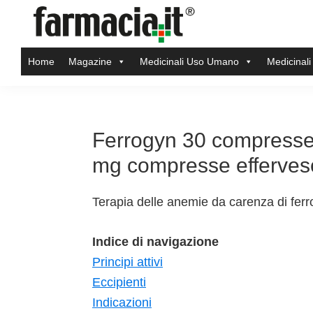
Skip
Skip
Skip
Skip
to
to
to
to
Farmacia.it
primary
main
primary
footer
Il
Home
Magazine
Medicinali Uso Umano
Medicinali
navigation
content
sidebar
magazine
sul
mondo
della
Ferrogyn 30 compresse 
farmacia
mg compresse efferves
online
Terapia delle anemie da carenza di ferr
Indice di navigazione
Principi attivi
Eccipienti
Indicazioni