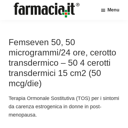
Skip
Skip
Skip
Menu
to
to
to
Farmacia.it
main
primary
footer
Il
content
sidebar
magazine
sul
Femseven 50, 50
mondo
microgrammi/24 ore, cerotto
della
transdermico – 50 4 cerotti
farmacia
transdermici 15 cm2 (50
online
mcg/die)
Terapia Ormonale Sostitutiva (TOS) per i sintomi
da carenza estrogenica in donne in post-
menopausa.