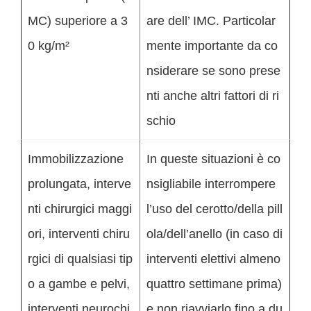
MC) superiore a 3
are dell’ IMC. Particolar
0 kg/m²
mente importante da co
nsiderare se sono prese
nti anche altri fattori di ri
schio
Immobilizzazione
In queste situazioni è co
prolungata, interve
nsigliabile interrompere
nti chirurgici maggi
l’uso del cerotto/della pill
ori, interventi chiru
ola/dell’anello (in caso di
rgici di qualsiasi tip
interventi elettivi almeno
o a gambe e pelvi,
quattro settimane prima)
interventi neurochi
e non riavviarlo fino a du