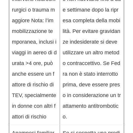
rurgici o trauma m
e settimane dopo la ripr
aggiore Nota: l’im
esa completa della mobi
mobilizzazione te
lità. Per evitare gravidan
mporanea, inclusi i
ze indesiderate si deve
viaggi in aereo di d
utilizzare un altro metod
urata >4 ore, può
o contraccettivo. Se Fed
anche essere un f
ra non è stato interrotto
attore di rischio di
prima, deve essere pres
TEV, specialmente
o in considerazione un tr
in donne con altri f
attamento antitrombotic
attori di rischio
o.
Anamnesi familiar
Se si sospetta una predi