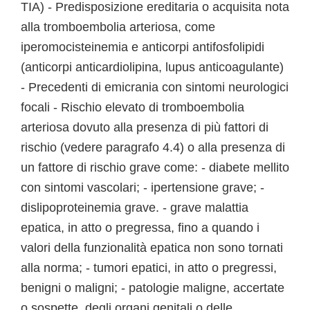
TIA) - Predisposizione ereditaria o acquisita nota
alla tromboembolia arteriosa, come
iperomocisteinemia e anticorpi antifosfolipidi
(anticorpi anticardiolipina, lupus anticoagulante)
- Precedenti di emicrania con sintomi neurologici
focali - Rischio elevato di tromboembolia
arteriosa dovuto alla presenza di più fattori di
rischio (vedere paragrafo 4.4) o alla presenza di
un fattore di rischio grave come: - diabete mellito
con sintomi vascolari; - ipertensione grave; -
dislipoproteinemia grave. - grave malattia
epatica, in atto o pregressa, fino a quando i
valori della funzionalità epatica non sono tornati
alla norma; - tumori epatici, in atto o pregressi,
benigni o maligni; - patologie maligne, accertate
o sospette, degli organi genitali o delle