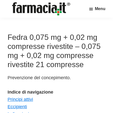
Skip
Skip
Skip
Menu
to
to
to
Farmacia.it
main
primary
footer
Il
content
sidebar
magazine
sul
Fedra 0,075 mg + 0,02 mg
mondo
compresse rivestite – 0,075
della
mg + 0,02 mg compresse
farmacia
rivestite 21 compresse
online
Prevenzione del concepimento.
Indice di navigazione
Principi attivi
Eccipienti