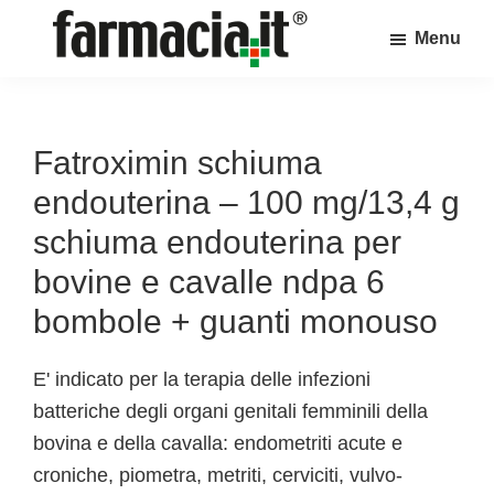
Skip
Skip
Skip
Menu
to
to
to
Farmacia.it
main
primary
footer
Il
content
sidebar
magazine
sul
Fatroximin schiuma
mondo
endouterina – 100 mg/13,4 g
della
schiuma endouterina per
farmacia
bovine e cavalle ndpa 6
online
bombole + guanti monouso
E' indicato per la terapia delle infezioni
batteriche degli organi genitali femminili della
bovina e della cavalla: endometriti acute e
croniche, piometra, metriti, cerviciti, vulvo-