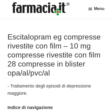
Skip
Skip
Skip
Menu
to
to
to
Farmacia.it
main
primary
footer
Il
content
sidebar
magazine
sul
Escitalopram eg compresse
mondo
rivestite con film – 10 mg
della
compresse rivestite con film
farmacia
28 compresse in blister
online
opa/al/pvc/al
- Trattamento degli episodi di depressione
maggiore.
Indice di navigazione