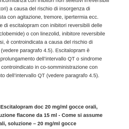
ncomitanza con inibitori non selettivi irreversibili
i) a causa del rischio di insorgenza di
ta con agitazione, tremore, ipertermia ecc.
di escitalopram con inibitori reversibili delle
emide) o con linezolid, inibitore reversibile
, è controindicata a causa del rischio di
 (vedere paragrafo 4.5). Escitalopram è
to prolungamento dell’intervallo QT o sindrome
 controindicato in co-somministrazione con
o dell’intervallo QT (vedere paragrafo 4.5).
 Escitalopram doc 20 mg/ml gocce orali,
luzione flacone da 15 ml - Come si assume
li, soluzione – 20 mg/ml gocce