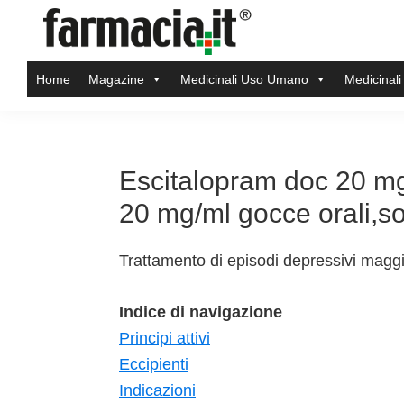
Skip
Skip
Skip
Skip
to
to
to
to
Farmacia.it
primary
main
primary
footer
Il
Home
Magazine
Medicinali Uso Umano
Medicinali
navigation
content
sidebar
magazine
sul
mondo
della
Escitalopram doc 20 mg
farmacia
20 mg/ml gocce orali,s
online
Trattamento di episodi depressivi maggi
Indice di navigazione
Principi attivi
Eccipienti
Indicazioni