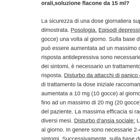
orali,soluzione flacone da 15 ml?
La sicurezza di una dose giornaliera su
dimostrata.
Posologia.
Episodi depressi
gocce) una volta al giorno. Sulla base d
può essere aumentata ad un massimo di 
risposta antidepressiva sono necessarie
dei sintomi, è necessario un trattament
risposta.
Disturbo da attacchi di panico
di trattamento la dose iniziale raccoma
aumentata a 10 mg (10 gocce) al giorn
fino ad un massimo di 20 mg (20 gocce) a
del paziente. La massima efficacia si r
diversi mesi.
Disturbo d’ansia sociale:
L
al giorno. In genere sono necessarie 2-
sintomi. Successivamente, sulla base del