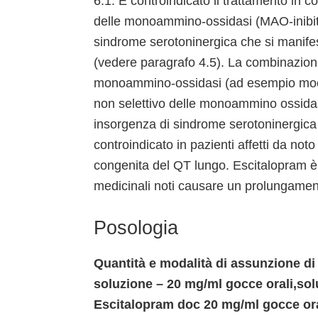
6.1. È controindicato il trattamento in co
delle monoammino-ossidasi (MAO-inibitor
sindrome serotoninergica che si manifes
(vedere paragrafo 4.5). La combinazione 
monoammino-ossidasi (ad esempio moclob
non selettivo delle monoammino ossidasi
insorgenza di sindrome serotoninergica
controindicato in pazienti affetti da no
congenita del QT lungo. Escitalopram è
medicinali noti causare un prolungament
Posologia
Quantità e modalità di assunzione di
soluzione – 20 mg/ml gocce orali,so
Escitalopram doc 20 mg/ml gocce ora