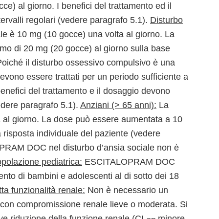
) al giorno. I benefici del trattamento ed il
ervalli regolari (vedere paragrafo 5.1).
Disturbo
ale è 10 mg (10 gocce) una volta al giorno. La
o di 20 mg (20 gocce) al giorno sulla base
 Poiché il disturbo ossessivo compulsivo è una
evono essere trattati per un periodo sufficiente a
 benefici del trattamento e il dosaggio devono
vedere paragrafo 5.1).
Anziani (> 65 anni):
La
ta al giorno. La dose può essere aumentata a 10
 risposta individuale del paziente (vedere
LOPRAM DOC nel disturbo d’ansia sociale non è
polazione pediatrica:
ESCITALOPRAM DOC
ento di bambini e adolescenti al di sotto dei 18
ta funzionalità renale:
Non è necessario un
 con compromissione renale lieve o moderata. Si
e riduzione della funzione renale (CL
minore