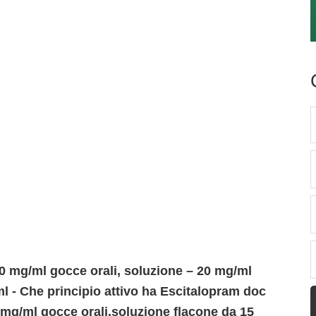
 mg/ml gocce orali, soluzione – 20 mg/ml
ml - Che principio attivo ha Escitalopram doc
 mg/ml gocce orali,soluzione flacone da 15