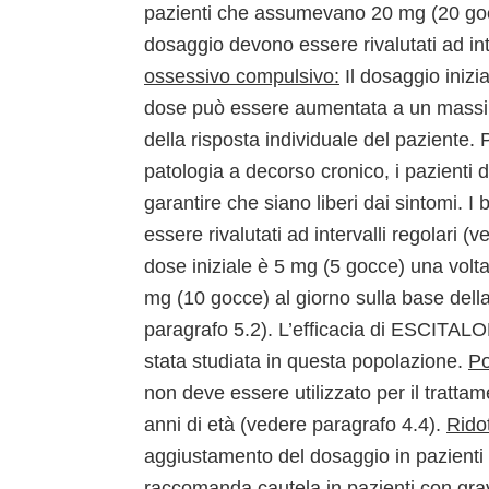
pazienti che assumevano 20 mg (20 gocce
dosaggio devono essere rivalutati ad int
ossessivo compulsivo:
Il dosaggio inizi
dose può essere aumentata a un massim
della risposta individuale del paziente.
patologia a decorso cronico, i pazienti d
garantire che siano liberi dai sintomi. I
essere rivalutati ad intervalli regolari (
dose iniziale è 5 mg (5 gocce) una vol
mg (10 gocce) al giorno sulla base della
paragrafo 5.2). L’efficacia di ESCITA
stata studiata in questa popolazione.
Po
non deve essere utilizzato per il trattam
anni di età (vedere paragrafo 4.4).
Ridot
aggiustamento del dosaggio in pazienti
raccomanda cautela in pazienti con grav