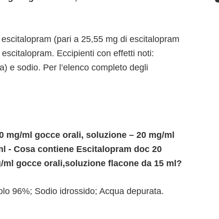
 escitalopram (pari a 25,55 mg di escitalopram
scitalopram. Eccipienti con effetti noti:
a) e sodio. Per l’elenco completo degli
 mg/ml gocce orali, soluzione – 20 mg/ml
ml - Cosa contiene Escitalopram doc 20
/ml gocce orali,soluzione flacone da 15 ml?
anolo 96%; Sodio idrossido; Acqua depurata.