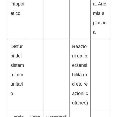
infopoi
a, Ane
etico
mia a
plastic
a
Distur
Reazio
bi del
ni da ip
sistem
ersensi
a imm
bilità (a
unitari
d es. re
o
azioni c
utanee)