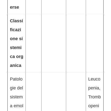
erse
Classi
ficazi
one si
stemi
ca org
anica
Patolo
Leuco
gie del
penia,
sistem
Tromb
a emol
openi