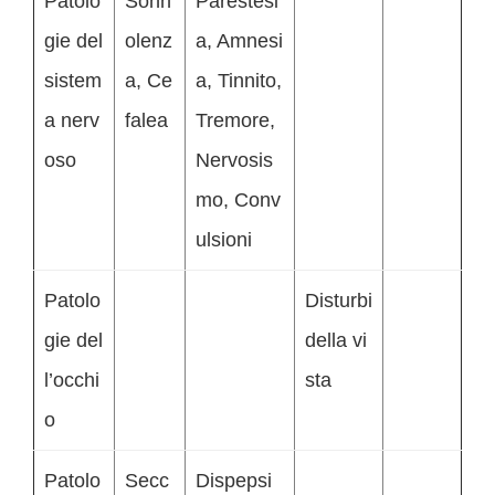
Patolo
Sonn
Parestesi
gie del
olenz
a, Amnesi
sistem
a, Ce
a, Tinnito,
a nerv
falea
Tremore,
oso
Nervosis
mo, Conv
ulsioni
Patolo
Disturbi
gie del
della vi
l’occhi
sta
o
Patolo
Secc
Dispepsi