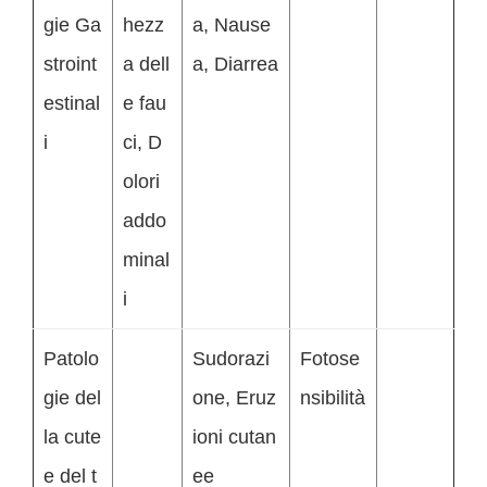
gie Ga
hezz
a, Nause
stroint
a dell
a, Diarrea
estinal
e fau
i
ci, D
olori
addo
minal
i
Patolo
Sudorazi
Fotose
gie del
one, Eruz
nsibilità
la cute
ioni cutan
e del t
ee