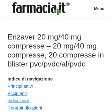
Skip
Skip
Skip
Menu
to
to
to
Farmacia.it
main
primary
footer
Il
content
sidebar
magazine
sul
Enzaver 20 mg/40 mg
mondo
compresse – 20 mg/40 mg
della
compresse, 20 compresse in
farmacia
blister pvc/pvdc/al/pvdc
online
Indice di navigazione
Principi attivi
Eccipienti
Indicazioni
Controindicazioni