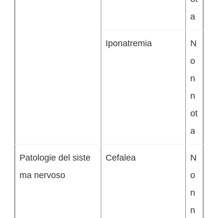
a
Iponatremia
N
o
n
n
ot
a
Patologie del siste
Cefalea
N
ma nervoso
o
n
n