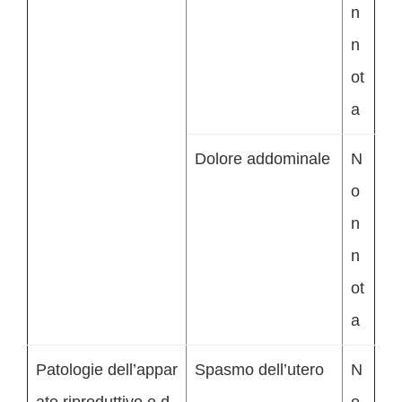
n
n
ot
a
Dolore addominale
N
o
n
n
ot
a
Patologie dell’appar
Spasmo dell’utero
N