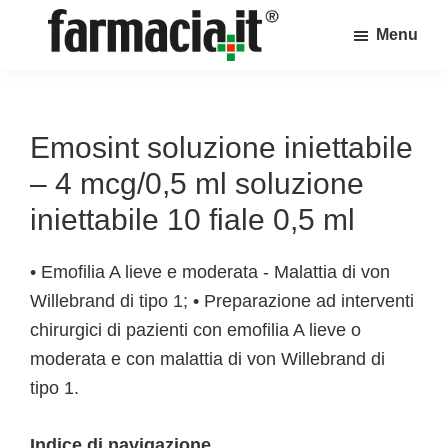
Skip
Skip
Skip
Menu
to
to
to
Farmacia.it
main
primary
footer
Il
content
sidebar
magazine
sul
Emosint soluzione iniettabile
mondo
– 4 mcg/0,5 ml soluzione
della
iniettabile 10 fiale 0,5 ml
farmacia
online
• Emofilia A lieve e moderata - Malattia di von
Willebrand di tipo 1; • Preparazione ad interventi
chirurgici di pazienti con emofilia A lieve o
moderata e con malattia di von Willebrand di
tipo 1.
Indice di navigazione