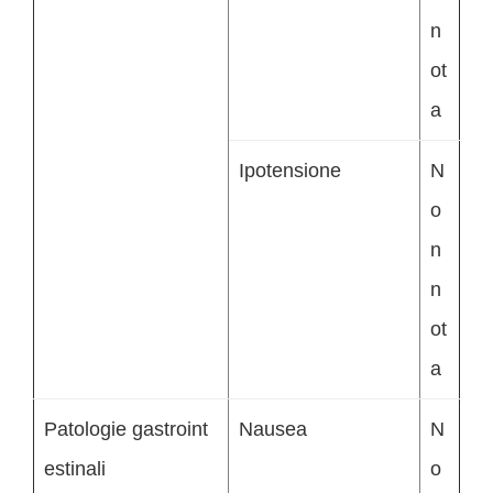
n
ot
a
Ipotensione
N
o
n
n
ot
a
Patologie gastroint
Nausea
N
estinali
o