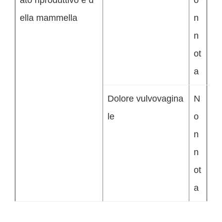
ato riproduttivo e d
o
ella mammella
n
n
ot
a
Dolore vulvovagina
N
le
o
n
n
ot
a