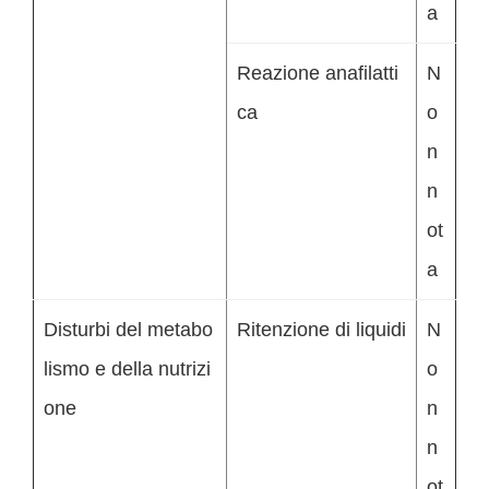
a
Reazione anafilatti
N
ca
o
n
n
ot
a
Disturbi del metabo
Ritenzione di liquidi
N
lismo e della nutrizi
o
one
n
n
ot