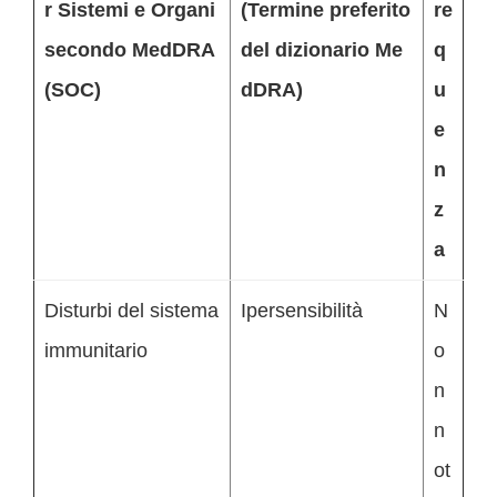
r Sistemi e Organi
(Termine preferito
re
secondo MedDRA
del dizionario Me
q
(SOC)
dDRA)
u
e
n
z
a
Disturbi del sistema
Ipersensibilità
N
immunitario
o
n
n
ot