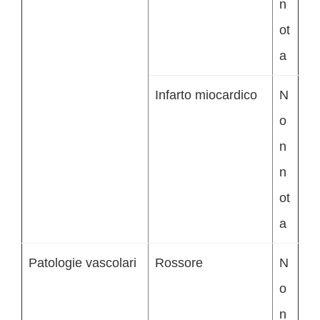
n
ot
a
Infarto miocardico
N
o
n
n
ot
a
Patologie vascolari
Rossore
N
o
n