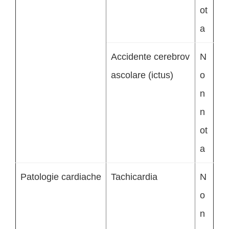
ot
a
Accidente cerebrov
N
ascolare (ictus)
o
n
n
ot
a
Patologie cardiache
Tachicardia
N
o
n