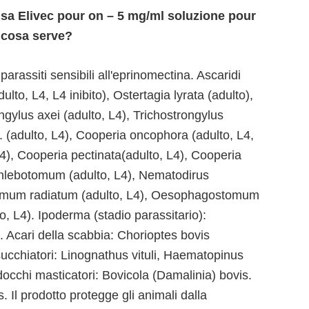
 usa Elivec pour on – 5 mg/ml soluzione pour
A cosa serve?
parassiti sensibili all'eprinomectina. Ascaridi
ulto, L4, L4 inibito), Ostertagia lyrata (adulto),
gylus axei (adulto, L4), Trichostrongylus
. (adulto, L4), Cooperia oncophora (adulto, L4,
L4), Cooperia pectinata(adulto, L4), Cooperia
hlebotomum (adulto, L4), Nematodirus
tomum radiatum (adulto, L4), Oesophagostomum
to, L4). Ipoderma (stadio parassitario):
Acari della scabbia: Chorioptes bovis
succhiatori: Linognathus vituli, Haematopinus
docchi masticatori: Bovicola (Damalinia) bovis.
 Il prodotto protegge gli animali dalla