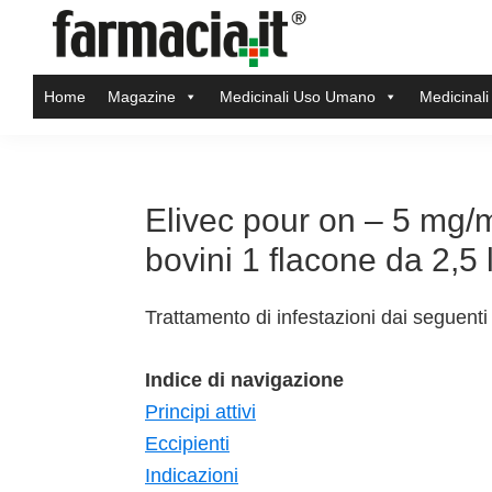
Skip
Skip
Skip
Skip
to
to
to
to
Farmacia.it
primary
main
primary
footer
Il
Home
Magazine
Medicinali Uso Umano
Medicinali
navigation
content
sidebar
magazine
sul
mondo
della
Elivec pour on – 5 mg/m
farmacia
bovini 1 flacone da 2,5 li
online
Trattamento di infestazioni dai seguenti 
Indice di navigazione
Principi attivi
Eccipienti
Indicazioni