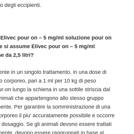
no degli eccipienti.
 Elivec pour on – 5 mg/ml soluzione pour on
ome si assume Elivec pour on – 5 mg/ml
 da 2,5 litri?
te in un singolo trattamento, in una dose di
 corporeo, pari a 1 ml per 10 kg di peso
-on lungo la schiena in una sottile striscia dal
i animali che appartengono allo stesso gruppo
nte. Per garantire la somministrazione di una
corporeo il piu' accuratamente possibile e occorre
di dosaggio. Se gli animali devono essere trattati
lmente, devono essere raggruppati in base al