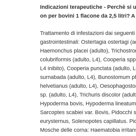
Indicazioni terapeutiche - Perchè si
on per bovini 1 flacone da 2,5 litri? 
Trattamento di infestazioni dai seguenti 
gastrointestinali: Ostertagia ostertagi (ad
Haemonchus placei (adulto), Trichostron
colubriformis (adulto, L4), Cooperia spp
L4 inibito), Cooperia punctata (adulto, 
surnabada (adulto, L4), Bunostomum p
helvetianus (adulto, L4), Oesophagos
sp. (adulto, L4), Trichuris discolor (adul
Hypoderma bovis, Hypoderma lineatum. 
Sarcoptes scabiei var. Bovis, Pidocchi 
eurysternus, Solenopotes capillatus. Pi
Mosche delle corna: Haematobia irritans.