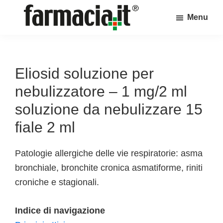
Skip
Skip
Skip
Menu
to
to
to
Farmacia.it
main
primary
footer
Il
content
sidebar
magazine
sul
Eliosid soluzione per
mondo
nebulizzatore – 1 mg/2 ml
della
soluzione da nebulizzare 15
farmacia
fiale 2 ml
online
Patologie allergiche delle vie respiratorie: asma
bronchiale, bronchite cronica asmatiforme, riniti
croniche e stagionali.
Indice di navigazione