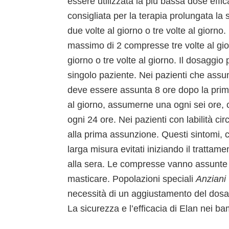
essere utilizzata la più bassa dose effi
consigliata per la terapia prolungata 
due volte al giorno o tre volte al gior
massimo di 2 compresse tre volte al gi
giorno o tre volte al giorno. Il dosaggi
singolo paziente. Nei pazienti che ass
deve essere assunta 8 ore dopo la prim
al giorno, assumerne una ogni sei ore, c
ogni 24 ore. Nei pazienti con labilità ci
alla prima assunzione. Questi sintomi, c
larga misura evitati iniziando il tratt
alla sera. Le compresse vanno assunte 
masticare. Popolazioni speciali
Anziani
necessità di un aggiustamento del dosag
La sicurezza e l’efficacia di Elan nei ba