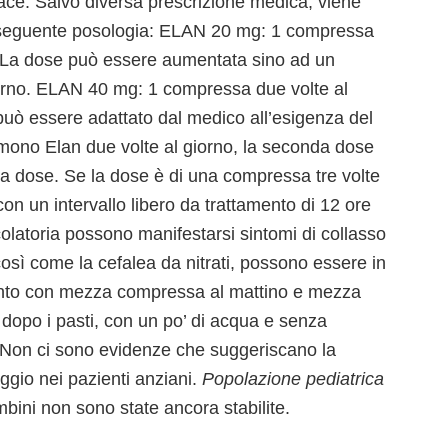
cace. Salvo diversa prescrizione medica, viene
la seguente posologia: ELAN 20 mg: 1 compressa
no. La dose può essere aumentata sino ad un
orno. ELAN 40 mg: 1 compressa due volte al
o può essere adattato dal medico all’esigenza del
umono Elan due volte al giorno, la seconda dose
a dose. Se la dose è di una compressa tre volte
on un intervallo libero da trattamento di 12 ore
rcolatoria possono manifestarsi sintomi di collasso
osì come la cefalea da nitrati, possono essere in
amento con mezza compressa al mattino e mezza
dopo i pasti, con un po’ di acqua e senza
Non ci sono evidenze che suggeriscano la
gio nei pazienti anziani.
Popolazione pediatrica
mbini non sono state ancora stabilite.