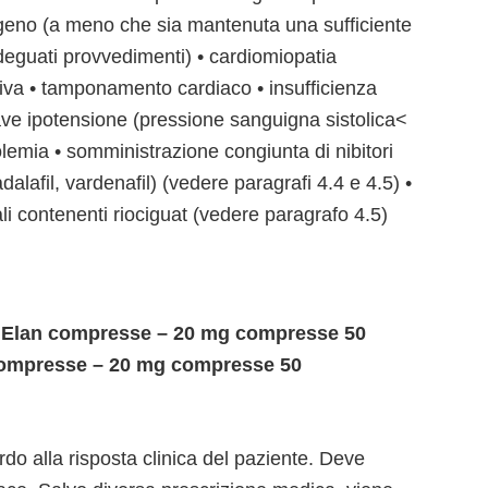
ogeno (a meno che sia mantenuta una sufficiente
deguati provvedimenti) • cardiomiopatia
ittiva • tamponamento cardiaco • insufficienza
rave ipotensione (pressione sanguigna sistolica<
emia • somministrazione congiunta di nibitori
adalafil, vardenafil) (vedere paragrafi 4.4 e 4.5) •
i contenenti riociguat (vedere paragrafo 4.5)
di Elan compresse – 20 mg compresse 50
ompresse – 20 mg compresse 50
rdo alla risposta clinica del paziente. Deve