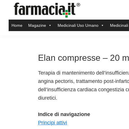
Skip
Skip
Skip
Skip
to
to
to
to
Farmacia.it
primary
main
primary
footer
Il
Home
Magazine
Medicinali Uso Umano
Medicinali
navigation
content
sidebar
magazine
sul
mondo
della
Elan compresse – 20 
farmacia
online
Terapia di mantenimento dell’insufficien
angina pectoris, trattamento post-infar
dell’insufficienza cardiaca congestizia 
diuretici.
Indice di navigazione
Principi attivi