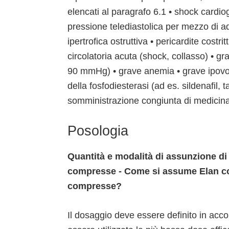
elencati al paragrafo 6.1 • shock cardi
pressione telediastolica per mezzo di a
ipertrofica ostruttiva • pericardite costr
circolatoria acuta (shock, collasso) • g
90 mmHg) • grave anemia • grave ipovol
della fosfodiesterasi (ad es. sildenafil, t
somministrazione congiunta di medicinal
Posologia
Quantità e modalità di assunzione 
compresse - Come si assume Elan c
compresse?
Il dosaggio deve essere definito in acco