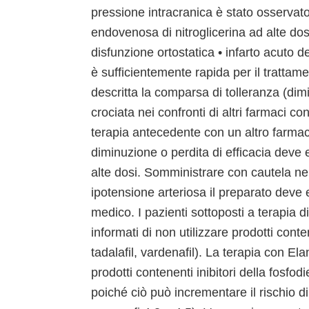
pressione intracranica è stato osservato
endovenosa di nitroglicerina ad alte dos
disfunzione ortostatica • infarto acuto d
è sufficientemente rapida per il trattam
descritta la comparsa di tolleranza (dimi
crociata nei confronti di altri farmaci con
terapia antecedente con un altro farmac
diminuzione o perdita di efficacia deve 
alte dosi. Somministrare con cautela nei
ipotensione arteriosa il preparato deve 
medico. I pazienti sottoposti a terapi
informati di non utilizzare prodotti conten
tadalafil, vardenafil). La terapia con E
prodotti contenenti inibitori della fosfodie
poiché ciò può incrementare il rischio 