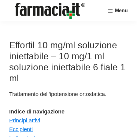
Skip
Skip
Skip
Menu
to
to
to
Farmacia.it
main
primary
footer
Il
content
sidebar
magazine
sul
Effortil 10 mg/ml soluzione
mondo
iniettabile – 10 mg/1 ml
della
soluzione iniettabile 6 fiale 1
farmacia
ml
online
Trattamento dell’ipotensione ortostatica.
Indice di navigazione
Principi attivi
Eccipienti