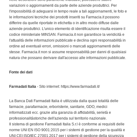
variazioni o aggiornamenti da parte delle aziende produttrici. Per
l'impossibilità di adeguarsi in tempo reale a tali aggiornamenti, le foto e
le informazioni tecniche dei prodotti inseriti su Farmacia.it possono
differire da quelle riportate in etichetta o in altro modo diffuse dalle
aziende produttrici. L'unico elemento di identificazione risulta essere il
codice ministeriale MINSAN. Farmacia.it non garantisce la veridicità e
l'attualità delle informazioni pubblicate e declina ogni responsabilità in
ordine ad eventuali errori, omissioni o mancati aggiornamenti delle
stesse. Farmacia.it non si assume responsabilità per danni di qualsiasi
natura che possano derivare dall'accesso alle informazioni pubblicate.
Fonte dei dati
Farmadati Italia
- Sito internet: https://www.farmadati.it/
La Banca Dati Farmadati Italia è utilizzata dalla quasi totalità delle
farmacie, parafarmacie, erboristerie, sanitarie, GDO, medici
informatizzati ecc. grazie alla garanzia di affidabilità, serietà e
professionalitàstoriche dell'azienda sul territorio nazionale.
Il sistema di gestione Farmadati Italia S.r.l è conforme ai requisiti delle
norme UNI EN ISO 9001:2015 per i sistemi di gestione per la qualità e
UNI CEI ISO/IEC 27001:2017 per i sistemi di gestione della sicurezza