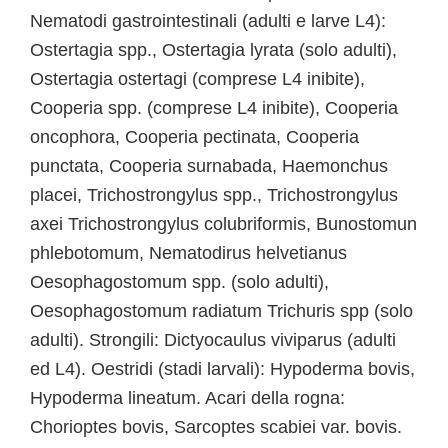
Nematodi gastrointestinali (adulti e larve L4):
Ostertagia spp., Ostertagia lyrata (solo adulti),
Ostertagia ostertagi (comprese L4 inibite),
Cooperia spp. (comprese L4 inibite), Cooperia
oncophora, Cooperia pectinata, Cooperia
punctata, Cooperia surnabada, Haemonchus
placei, Trichostrongylus spp., Trichostrongylus
axei Trichostrongylus colubriformis, Bunostomun
phlebotomum, Nematodirus helvetianus
Oesophagostomum spp. (solo adulti),
Oesophagostomum radiatum Trichuris spp (solo
adulti). Strongili: Dictyocaulus viviparus (adulti
ed L4). Oestridi (stadi larvali): Hypoderma bovis,
Hypoderma lineatum. Acari della rogna:
Chorioptes bovis, Sarcoptes scabiei var. bovis.