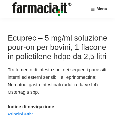
Skip
Skip
Skip
Menu
to
to
to
Farmacia.it
main
primary
footer
Il
content
sidebar
magazine
sul
Ecuprec – 5 mg/ml soluzione
mondo
pour-on per bovini, 1 flacone
della
in polietilene hdpe da 2,5 litri
farmacia
online
Trattamento di infestazioni dei seguenti parassiti
interni ed esterni sensibili all'eprinomectina:
Nematodi gastrointestinali (adulti e larve L4):
Ostertagia spp.
Indice di navigazione
Principi attivi