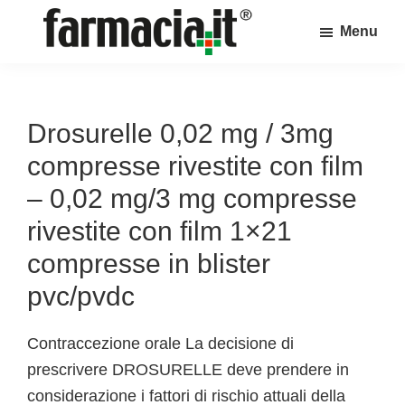
Skip
Skip
Skip
Menu
to
to
to
Farmacia.it
main
primary
footer
Il
content
sidebar
magazine
sul
Drosurelle 0,02 mg / 3mg
mondo
compresse rivestite con film
della
– 0,02 mg/3 mg compresse
farmacia
rivestite con film 1×21
online
compresse in blister
pvc/pvdc
Contraccezione orale La decisione di
prescrivere DROSURELLE deve prendere in
considerazione i fattori di rischio attuali della