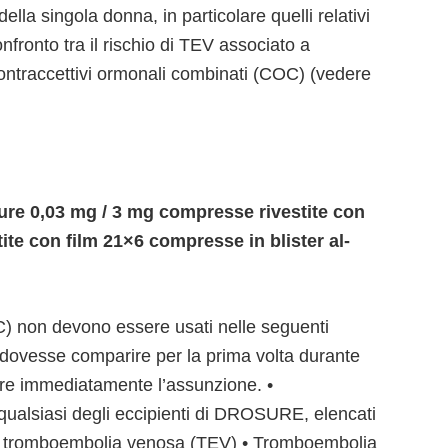
 della singola donna, in particolare quelli relativi
fronto tra il rischio di TEV associato a
ntraccettivi ormonali combinati (COC) (vedere
re 0,03 mg / 3 mg compresse rivestite con
te con film 21×6 compresse in blister al-
C) non devono essere usati nelle seguenti
 dovesse comparire per la prima volta durante
re immediatamente l’assunzione. •
no qualsiasi degli eccipienti di DROSURE, elencati
 di tromboembolia venosa (TEV) • Tromboembolia