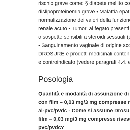
rischio grave come: § diabete mellito co
dislipoproteinemia grave • Malattia epa
normalizzazione dei valori della funzion
renale acuto • Tumori al fegato presenti
o sospette sensibili a steroidi sessuali 
• Sanguinamento vaginale di origine sc
DROSURE e prodotti medicinali contenent
è controindicato (vedere paragrafi 4.4. e
Posologia
Quantità e modalità di assunzione di
con film – 0,03 mg/3 mg compresse ri
al-pvc/pvdc - Come si assume Drosur
film – 0,03 mg/3 mg compresse rivesti
pvc/pvdc?