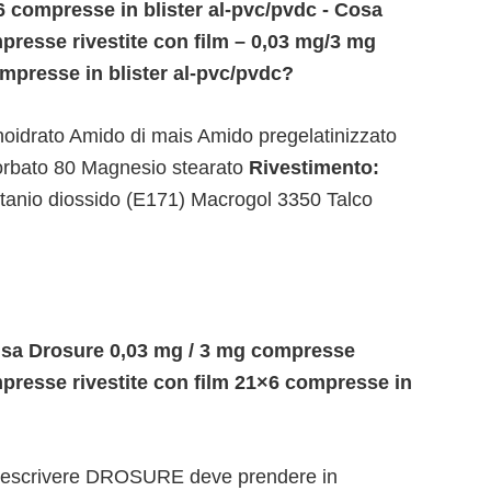
 compresse in blister al-pvc/pvdc - Cosa
presse rivestite con film – 0,03 mg/3 mg
mpresse in blister al-pvc/pvdc?
oidrato Amido di mais Amido pregelatinizzato
orbato 80 Magnesio stearato
Rivestimento:
 Titanio diossido (E171) Macrogol 3350 Talco
 usa Drosure 0,03 mg / 3 mg compresse
mpresse rivestite con film 21×6 compresse in
 prescrivere DROSURE deve prendere in