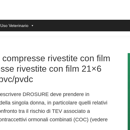
 Uso Veterinario
compresse rivestite con film
se rivestite con film 21×6
-pvc/pvdc
 prescrivere DROSURE deve prendere in
 della singola donna, in particolare quelli relativi
fronto tra il rischio di TEV associato a
ntraccettivi ormonali combinati (COC) (vedere