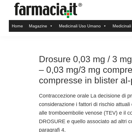
Skip
Skip
Skip
Skip
to
to
to
to
Farmacia.it
primary
main
primary
footer
Il
Home
Magazine
Medicinali Uso Umano
Medicinali
navigation
content
sidebar
magazine
sul
mondo
della
Drosure 0,03 mg / 3 mg 
farmacia
– 0,03 mg/3 mg compres
online
compresse in blister al
Contraccezione orale La decisione di
considerazione i fattori di rischio attuali
alle tromboembolie venose (TEV) e il con
DROSURE e quello associato ad altri co
paragrafi 4.