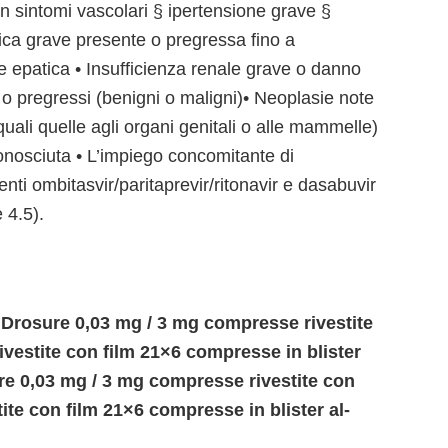
n sintomi vascolari § ipertensione grave §
tica grave presente o pregressa fino a
e epatica • Insufficienza renale grave o danno
 o pregressi (benigni o maligni)• Neoplasie note
(quali quelle agli organi genitali o alle mammelle)
onosciuta • L’impiego concomitante di
i ombitasvir/paritaprevir/ritonavir e dasabuvir
 4.5).
 Drosure 0,03 mg / 3 mg compresse rivestite
vestite con film 21×6 compresse in blister
e 0,03 mg / 3 mg compresse rivestite con
te con film 21×6 compresse in blister al-