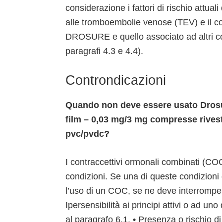
considerazione i fattori di rischio attuali
alle tromboembolie venose (TEV) e il con
DROSURE e quello associato ad altri co
paragrafi 4.3 e 4.4).
Controndicazioni
Quando non deve essere usato Drosu
film – 0,03 mg/3 mg compresse rivesti
pvc/pvdc?
I contraccettivi ormonali combinati (CO
condizioni. Se una di queste condizioni
l’uso di un COC, se ne deve interrompe
Ipersensibilità ai principi attivi o ad u
al paragrafo 6.1. • Presenza o rischio