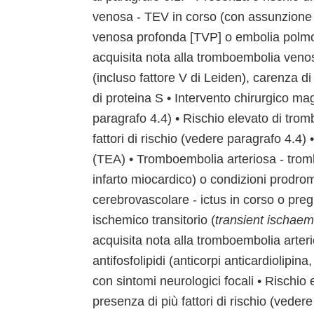
venosa - TEV in corso (con assunzione d
venosa profonda [TVP] o embolia polmon
acquisita nota alla tromboembolia venos
(incluso fattore V di Leiden), carenza di
di proteina S • Intervento chirurgico m
paragrafo 4.4) • Rischio elevato di tro
fattori di rischio (vedere paragrafo 4.4
(TEA) • Tromboembolia arteriosa - trom
infarto miocardico) o condizioni prodrom
cerebrovascolare - ictus in corso o pre
ischemico transitorio (
transient ischaem
acquisita nota alla tromboembolia arter
antifosfolipidi (anticorpi anticardiolipi
con sintomi neurologici focali • Rischio
presenza di più fattori di rischio (veder