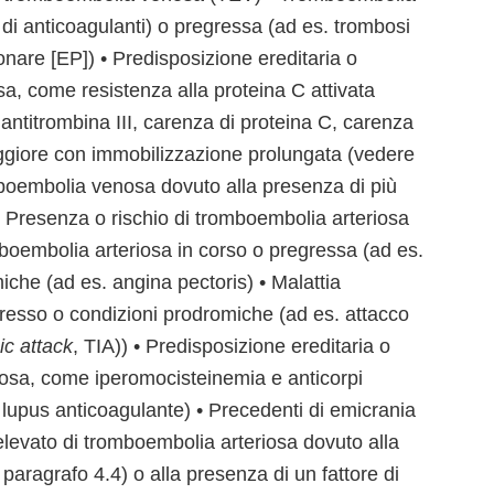
i anticoagulanti) o pregressa (ad es. trombosi
are [EP]) • Predisposizione ereditaria o
a, come resistenza alla proteina C attivata
 antitrombina III, carenza di proteina C, carenza
aggiore con immobilizzazione prolungata (vedere
mboembolia venosa dovuto alla presenza di più
) • Presenza o rischio di tromboembolia arteriosa
boembolia arteriosa in corso o pregressa (ad es.
iche (ad es. angina pectoris) • Malattia
gresso o condizioni prodromiche (ad es. attacco
ic attack
, TIA)) • Predisposizione ereditaria o
iosa, come iperomocisteinemia e anticorpi
na, lupus anticoagulante) • Precedenti di emicrania
 elevato di tromboembolia arteriosa dovuto alla
e paragrafo 4.4) o alla presenza di un fattore di