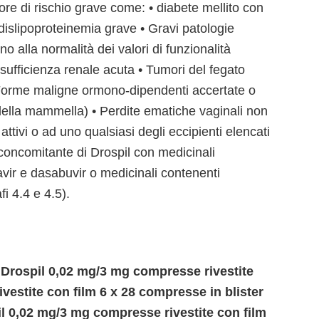
tore di rischio grave come: • diabete mellito con
 dislipoproteinemia grave • Gravi patologie
rno alla normalità dei valori di funzionalità
nsufficienza renale acuta • Tumori del fegato
• Forme maligne ormono-dipendenti accertate o
 della mammella) • Perdite ematiche vaginali non
 attivi o ad uno qualsiasi degli eccipienti elencati
 concomitante di Drospil con medicinali
navir e dasabuvir o medicinali contenenti
i 4.4 e 4.5).
 Drospil 0,02 mg/3 mg compresse rivestite
vestite con film 6 x 28 compresse in blister
l 0,02 mg/3 mg compresse rivestite con film