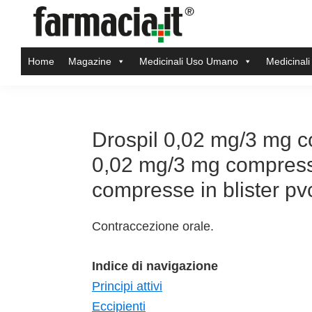
Skip
Skip
Skip
Skip
to
to
to
to
Farmacia.it
primary
main
primary
footer
Il
Home
Magazine
Medicinali Uso Umano
Medicinali
navigation
content
sidebar
magazine
sul
mondo
della
Drospil 0,02 mg/3 mg co
farmacia
0,02 mg/3 mg compresse 
online
compresse in blister pv
Contraccezione orale.
Indice di navigazione
Principi attivi
Eccipienti