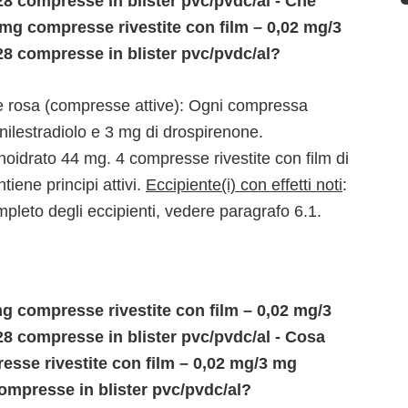
28 compresse in blister pvc/pvdc/al - Che
 mg compresse rivestite con film – 0,02 mg/3
28 compresse in blister pvc/pvdc/al?
re rosa (compresse attive): Ogni compressa
inilestradiolo e 3 mg di drospirenone.
onoidrato 44 mg. 4 compresse rivestite con film di
iene principi attivi.
Eccipiente(i) con effetti noti
:
mpleto degli eccipienti, vedere paragrafo 6.1.
g compresse rivestite con film – 0,02 mg/3
28 compresse in blister pvc/pvdc/al - Cosa
esse rivestite con film – 0,02 mg/3 mg
compresse in blister pvc/pvdc/al?