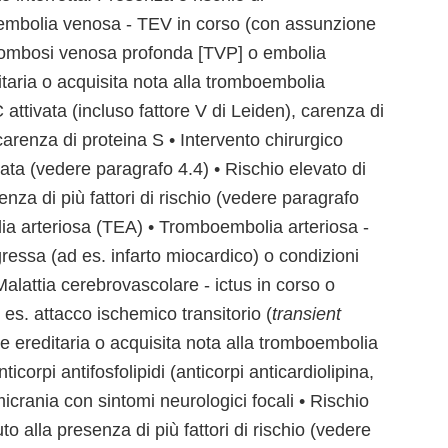
mbolia venosa - TEV in corso (con assunzione
 trombosi venosa profonda [TVP] o embolia
taria o acquisita nota alla tromboembolia
attivata (incluso fattore V di Leiden), carenza di
carenza di proteina S • Intervento chirurgico
ta (vedere paragrafo 4.4) • Rischio elevato di
za di più fattori di rischio (vedere paragrafo
ia arteriosa (TEA) • Tromboembolia arteriosa -
ressa (ad es. infarto miocardico) o condizioni
alattia cerebrovascolare - ictus in corso o
es. attacco ischemico transitorio (
transient
ne ereditaria o acquisita nota alla tromboembolia
corpi antifosfolipidi (anticorpi anticardiolipina,
icrania con sintomi neurologici focali • Rischio
o alla presenza di più fattori di rischio (vedere