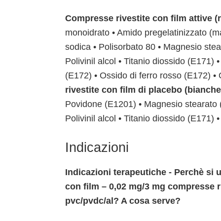
Compresse rivestite con film attive (
monoidrato • Amido pregelatinizzato (m
sodica • Polisorbato 80 • Magnesio ste
Polivinil alcol • Titanio diossido (E171) 
(E172) • Ossido di ferro rosso (E172) •
rivestite con film di placebo (bianch
Povidone (E1201) • Magnesio stearato 
Polivinil alcol • Titanio diossido (E171)
Indicazioni
Indicazioni terapeutiche - Perchè si
con film – 0,02 mg/3 mg compresse ri
pvc/pvdc/al? A cosa serve?