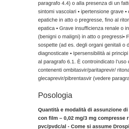
paragrafo 4.4) o alla presenza di un fat
sintomi vascolari • ipertensione grave •
epatiche in atto o pregresse, fino al rito
epatica • Grave insufficienza renale o i
(benigni o maligni) in atto o pregressi
sospette (ad es. degli organi genitali o
diagnosticate • Ipersensibilità ai principi
al paragrafo 6.1. È controindicato l’uso
contenenti ombitasvir/paritaprevir/ rito
glecaprevir/pibrentasvir (vedere paragraf
Posologia
Quantità e modalità di assunzione di
con film – 0,02 mg/3 mg compresse ri
pvc/pvdc/al - Come si assume Drospi