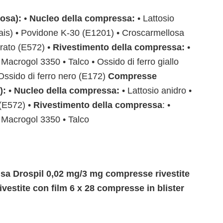
rosa):
•
Nucleo della compressa:
• Lattosio
ais) • Povidone K-30 (E1201) • Croscarmellosa
arato (E572) •
Rivestimento della compressa:
•
• Macrogol 3350 • Talco • Ossido di ferro giallo
 Ossido di ferro nero (E172)
Compresse
e):
•
Nucleo della compressa:
• Lattosio anidro •
(E572) •
Rivestimento della compressa
: •
 • Macrogol 3350 • Talco
 usa Drospil 0,02 mg/3 mg compresse rivestite
vestite con film 6 x 28 compresse in blister