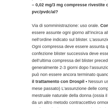
– 0,02 mg/3 mg compresse rivestite c
pvc/pvdc/al?
Via di somministrazione: uso orale.
Com
essere assunte ogni giorno all’incirca a
nell’ordine indicato sul blister. L’assu
Ogni compressa deve essere assunta qu
confezione blister successiva deve esser
dell’ultima compressa del blister prece
generalmente 2-3 giorni dopo l’assunzio
può non essere ancora terminato quand
il trattamento con Drospil
• Nessun us
mese passato) L’assunzione delle compre
mestruale naturale della donna (ossia il
da un altro metodo contraccettivo ormo