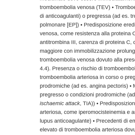
tromboembolia venosa (TEV) • Tromboe
di anticoagulanti) o pregressa (ad es.
polmonare [EP]) • Predisposizione eredi
venosa, come resistenza alla proteina C 
antitrombina III, carenza di proteina C, 
maggiore con immobilizzazione prolunga
tromboembolia venosa dovuto alla presen
4.4). Presenza o rischio di tromboembol
tromboembolia arteriosa in corso o preg
prodromiche (ad es. angina pectoris) • M
pregresso o condizioni prodromiche (ad 
ischaemic attack
, TIA)) • Predisposizio
arteriosa, come iperomocisteinemia e anti
lupus anticoagulante) • Precedenti di em
elevato di tromboembolia arteriosa dovut