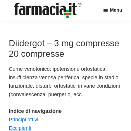
Skip
Skip
Skip
Menu
to
to
to
Farmacia.it
main
primary
footer
Il
content
sidebar
magazine
sul
Diidergot – 3 mg compresse
mondo
20 compresse
della
farmacia
Come venotonico
: ipotensione ortostatica;
online
insufficienza venosa periferica, specie in stadio
funzionale, disturbi ortostatici in varie condizioni
(convalescenza, puerperio, ecc.
Indice di navigazione
Principi attivi
Eccipienti