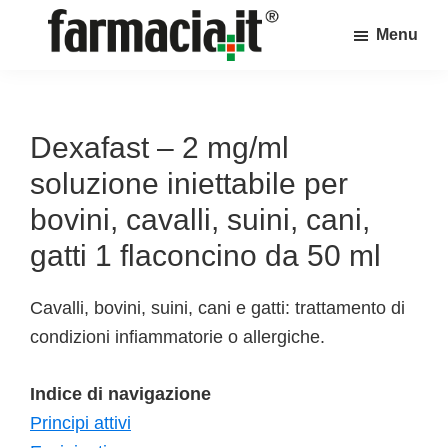
Skip
Skip
Skip
Menu
to
to
to
Farmacia.it
main
primary
footer
Il
content
sidebar
magazine
sul
Dexafast – 2 mg/ml
mondo
soluzione iniettabile per
della
bovini, cavalli, suini, cani,
farmacia
gatti 1 flaconcino da 50 ml
online
Cavalli, bovini, suini, cani e gatti: trattamento di
condizioni infiammatorie o allergiche.
Indice di navigazione
Principi attivi