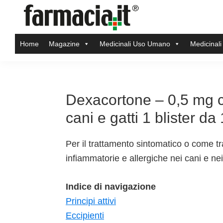
Skip
Skip
Skip
Skip
to
to
to
to
Farmacia.it
primary
main
primary
footer
Il
Home
Magazine
Medicinali Uso Umano
Medicinali
navigation
content
sidebar
magazine
sul
mondo
della
Dexacortone – 0,5 mg c
farmacia
cani e gatti 1 blister d
online
Per il trattamento sintomatico o come tr
infiammatorie e allergiche nei cani e nei 
Indice di navigazione
Principi attivi
Eccipienti