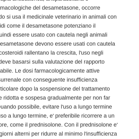
farmacologiche del desametasone, occorre
 si usa il medicinale veterinario in animali con
oidi come il desametasone potenziano il
uindi essere usato con cautela negli animali
il desametasone devono essere usati con cautela
costeroidi rallentano la crescita, l'uso negli
 deve basarsi sulla valutazione del rapporto
sabile. Le dosi farmacologicamente attive
 surrenale con conseguente insufficienza
rticolare dopo la sospensione del trattamento
e ridotta e sospesa gradualmente per non far
 Quando possibile, evitare l'uso a lungo termine
'uso a lungo termine, e' preferibile ricorrere a un
re, come il prednisolone. Con il prednisolone e'
iorni alterni per ridurre al minimo l'insufficienza