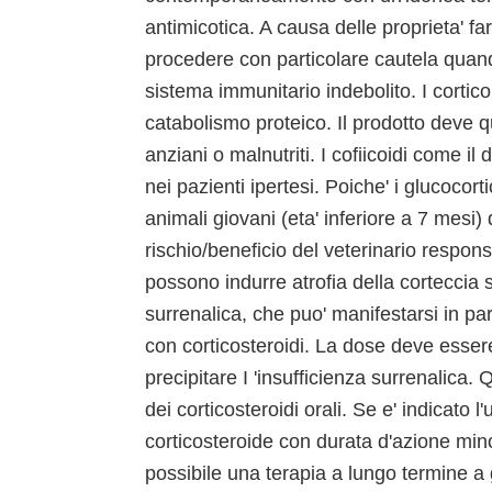
antimicotica. A causa delle proprieta' 
procedere con particolare cautela quando
sistema immunitario indebolito. I cortic
catabolismo proteico. Il prodotto deve q
anziani o malnutriti. I cofiicoidi come 
nei pazienti ipertesi. Poiche' i glucocorti
animali giovani (eta' inferiore a 7 mesi)
rischio/beneficio del veterinario respon
possono indurre atrofia della corteccia
surrenalica, che puo' manifestarsi in pa
con corticosteroidi. La dose deve esser
precipitare I 'insufficienza surrenalica.
dei corticosteroidi orali. Se e' indicato l
corticosteroide con durata d'azione mino
possibile una terapia a lungo termine a g