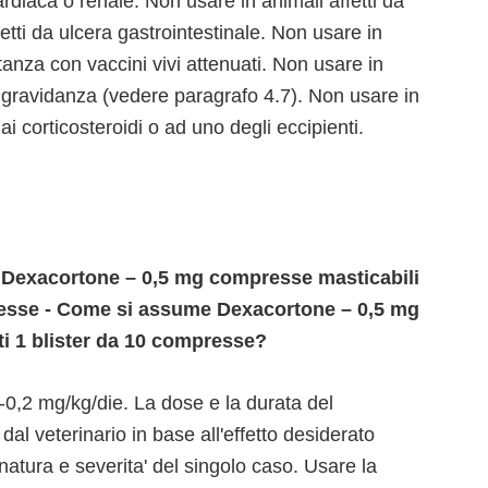
ardiaca o renale. Non usare in animali affetti da
etti da ulcera gastrointestinale. Non usare in
anza con vaccini vivi attenuati. Non usare in
 gravidanza (vedere paragrafo 4.7). Non usare in
, ai corticosteroidi o ad uno degli eccipienti.
i Dexacortone – 0,5 mg compresse masticabili
presse - Come si assume Dexacortone – 0,5 mg
ti 1 blister da 10 compresse?
0,2 mg/kg/die. La dose e la durata del
l veterinario in base all'effetto desiderato
 natura e severita' del singolo caso. Usare la