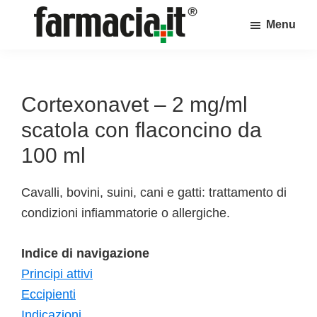
Skip
Skip
Skip
Menu
to
to
to
Farmacia.it
main
primary
footer
Il
content
sidebar
magazine
sul
Cortexonavet – 2 mg/ml
mondo
scatola con flaconcino da
della
100 ml
farmacia
online
Cavalli, bovini, suini, cani e gatti: trattamento di
condizioni infiammatorie o allergiche.
Indice di navigazione
Principi attivi
Eccipienti
Indicazioni