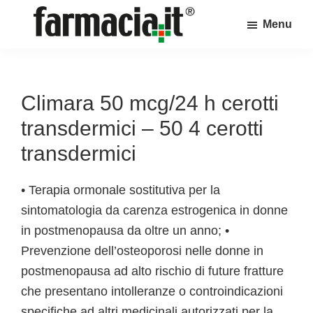
Skip
Skip
Skip
Menu
to
to
to
Farmacia.it
main
primary
footer
Il
content
sidebar
magazine
sul
Climara 50 mcg/24 h cerotti
mondo
transdermici – 50 4 cerotti
della
transdermici
farmacia
online
• Terapia ormonale sostitutiva per la
sintomatologia da carenza estrogenica in donne
in postmenopausa da oltre un anno; •
Prevenzione dell’osteoporosi nelle donne in
postmenopausa ad alto rischio di future fratture
che presentano intolleranze o controindicazioni
specifiche ad altri medicinali autorizzati per la