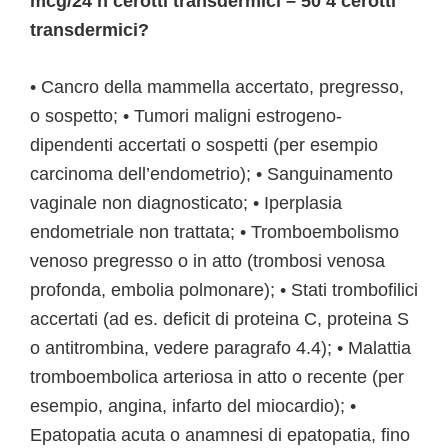
mcg/24 h cerotti transdermici – 50 4 cerotti
transdermici?
• Cancro della mammella accertato, pregresso,
o sospetto; • Tumori maligni estrogeno-
dipendenti accertati o sospetti (per esempio
carcinoma dell’endometrio); • Sanguinamento
vaginale non diagnosticato; • Iperplasia
endometriale non trattata; • Tromboembolismo
venoso pregresso o in atto (trombosi venosa
profonda, embolia polmonare); • Stati trombofilici
accertati (ad es. deficit di proteina C, proteina S
o antitrombina, vedere paragrafo 4.4); • Malattia
tromboembolica arteriosa in atto o recente (per
esempio, angina, infarto del miocardio); •
Epatopatia acuta o anamnesi di epatopatia, fino