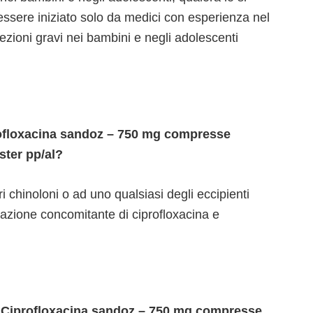
essere iniziato solo da medici con esperienza nel
nfezioni gravi nei bambini e negli adolescenti
ofloxacina sandoz – 750 mg compresse
ster pp/al?
ltri chinoloni o ad uno qualsiasi degli eccipienti
razione concomitante di ciprofloxacina e
i Ciprofloxacina sandoz – 750 mg compresse