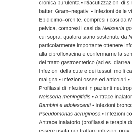
cronica purulenta • Riacutizzazioni di s
batteri Gram–negativi • Infezioni delle v
Epididimo–orchite, compresi i casi da
N
pelvica, compresi i casi da
Neisseria g
cui sopra, qualora siano sostenute da
N
particolarmente importante ottenere info
alla ciprofloxacina e confermarne la sensi
del tratto gastroenterico (ad es. diarrea 
Infezioni della cute e dei tessuti molli 
maligna • Infezioni ossee ed articolari • 
Profilassi di infezioni in pazienti neutrop
Neisseria meningitidis
• Antrace inalator
Bambini e adolescenti
• Infezioni bronco
Pseudomonas aeruginosa
• Infezioni co
Antrace inalatorio (profilassi e terapia
essere usata per trattare infezioni gravi