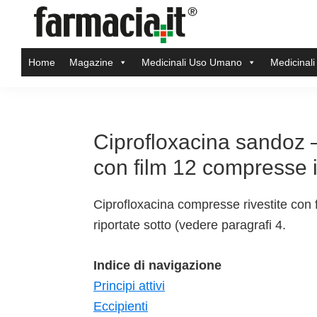
Skip
Skip
Skip
Skip
to
to
to
to
Farmacia.it
primary
main
primary
footer
Il
Home
Magazine
Medicinali Uso Umano
Medicinali
navigation
content
sidebar
magazine
sul
mondo
della
Ciprofloxacina sandoz 
farmacia
con film 12 compresse in
online
Ciprofloxacina compresse rivestite con fi
riportate sotto (vedere paragrafi 4.
Indice di navigazione
Principi attivi
Eccipienti