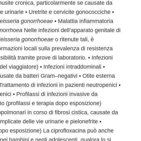
inusite cronica, particolarmente se causate da
ie urinarie • Uretrite e cervicite gonococciche •
eisseria gonorrhoeae
• Malattia infiammatoria
onorrhoea
Nelle infezioni dell’apparato genitale di
eisseria gonorrhoeae
o ritenute tali, è
rmazioni locali sulla prevalenza di resistenza
bilità tramite prove di laboratorio. • Infezioni
del viaggiatore) • Infezioni intraddominali •
causate da batteri Gram–negativi • Otite esterna
Trattamento di infezioni in pazienti neutropenici •
enici • Profilassi di infezioni invasive da
io (profilassi e terapia dopo esposizione)
polmonari in corso di fibrosi cistica, causate da
mplicate delle vie urinarie e pielonefrite •
 dopo esposizione) La ciprofloxacina può anche
 nei bambini e negli adolescenti, qualora lo si