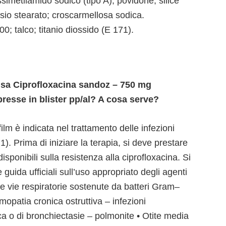
ssimetilamido sodico (tipo A); povidone; silice
esio stearato; croscarmellosa sodica.
0; talco; titanio diossido (E 171).
 usa Ciprofloxacina sandoz – 750 mg
resse in blister pp/al? A cosa serve?
lm è indicata nel trattamento delle infezioni
1). Prima di iniziare la terapia, si deve prestare
isponibili sulla resistenza alla ciprofloxacina. Si
 guida ufficiali sull’uso appropriato degli agenti
se vie respiratorie sostenute da batteri Gram–
mopatia cronica ostruttiva – infezioni
ica o di bronchiectasie – polmonite • Otite media