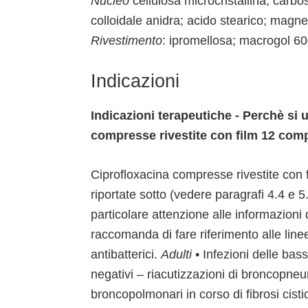
Nucleo
cellulosa microcristallina; carbo
colloidale anidra; acido stearico; magn
Rivestimento
: ipromellosa; macrogol 600
Indicazioni
Indicazioni terapeutiche - Perchè si
compresse rivestite con film 12 comp
Ciprofloxacina compresse rivestite con fi
riportate sotto (vedere paragrafi 4.4 e 5.
particolare attenzione alle informazioni d
raccomanda di fare riferimento alle linee
antibatterici.
Adulti
• Infezioni delle bas
negativi – riacutizzazioni di broncopneu
broncopolmonari in corso di fibrosi cist