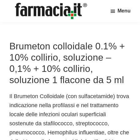
Skip
Skip
Skip
Menu
to
to
to
Farmacia.it
main
primary
footer
Il
content
sidebar
magazine
sul
Brumeton colloidale 0.1% +
mondo
10% collirio, soluzione –
della
0,1% + 10% collirio,
farmacia
soluzione 1 flacone da 5 ml
online
Il Brumeton Colloidale (con sulfacetamide) trova
indicazione nella profilassi e nel trattamento
locale delle infezioni oculari superficiali
sostenute da stafilococco, streptococco,
pneumococco, Hemophilus influentiae, oltre che