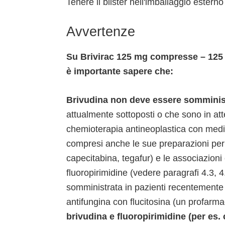
Tenere il blister nell'imballaggio esterno
Avvertenze
Su Brivirac 125 mg compresse – 125 
è importante sapere che:
Brivudina non deve essere somminist
attualmente sottoposti o che sono in att
chemioterapia antineoplastica con medic
compresi anche le sue preparazioni per u
capecitabina, tegafur) e le associazioni 
fluoropirimidine (vedere paragrafi 4.3, 
somministrata in pazienti recentemente 
antifungina con flucitosina (un profarma
brivudina e fluoropirimidine (per es. 