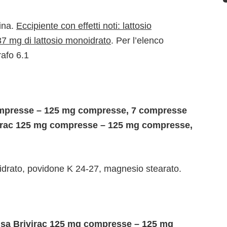
ina.
Eccipiente con effetti noti: lattosio
7 mg di lattosio monoidrato
. Per l’elenco
rafo 6.1
ompresse – 125 mg compresse, 7 compresse
rivirac 125 mg compresse – 125 mg compresse,
noidrato, povidone K 24-27, magnesio stearato.
 usa Brivirac 125 mg compresse – 125 mg