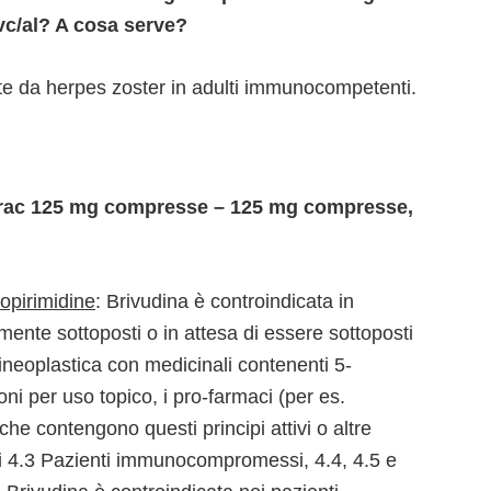
vc/al? A cosa serve?
te da herpes zoster in adulti immunocompetenti.
irac 125 mg compresse – 125 mg compresse,
opirimidine
: Brivudina è controindicata in
mente sottoposti o in attesa di essere sottoposti
ineoplastica con medicinali contenenti 5-
oni per uso topico, i pro-farmaci (per es.
che contengono questi principi attivi o altre
fi 4.3 Pazienti immunocompromessi, 4.4, 4.5 e