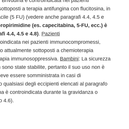
: Brivudina è controindicata nei pazienti
ttoposti a terapia antifungina con flucitosina, in
cile (5 FU) (vedere anche paragrafi 4.4, 4.5 e
oropirimidine (es. capecitabina, 5-FU, ecc.) è
i 4.4, 4.5 e 4.8)
.
Pazienti
troindicata nei pazienti immunocompromessi,
i o attualmente sottoposti a chemioterapia
terapia immunosoppressiva.
Bambini
: La sicurezza
n sono state stabilite, pertanto il suo uso non è
deve essere somministrata in casi di
no qualsiasi degli eccipienti elencati al paragrafo
na è controindicata durante la gravidanza o
o 4.6).