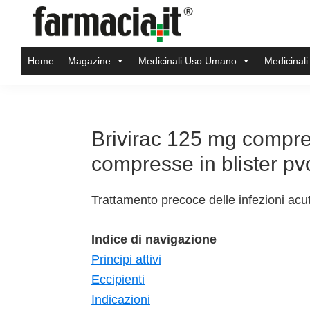
Skip
Skip
Skip
Skip
to
to
to
to
Farmacia.it
primary
main
primary
footer
Il
Home
Magazine
Medicinali Uso Umano
Medicinali
navigation
content
sidebar
magazine
sul
mondo
della
Brivirac 125 mg compr
farmacia
compresse in blister pv
online
Trattamento precoce delle infezioni acu
Indice di navigazione
Principi attivi
Eccipienti
Indicazioni