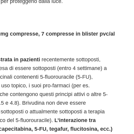
 per proteggerlo dalla luce.
mg compresse, 7 compresse in blister pvc/al
rata in pazienti
recentemente sottoposti,
esa di essere sottoposti (entro 4 settimane) a
inali contenenti 5-fluorouracile (5-FU),
so topico, i suoi pro-farmaci (per es.
che contengono questi principi attivi o altre 5-
4.5 e 4.8). Brivudina non deve essere
sottoposti o attualmente sottoposti a terapia
co del 5-fluorouracile).
L’interazione tra
capecitabina, 5-FU, tegafur, flucitosina, ecc.)