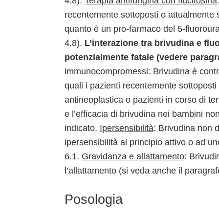
4.8).
Terapia antifungina con flucitosina
recentemente sottoposti o attualmente so
quanto è un pro-farmaco del 5-fluoroura
4.8).
L’interazione tra brivudina e flu
potenzialmente fatale (vedere paragraf
immunocompromessi
: Brivudina è con
quali i pazienti recentemente sottopost
antineoplastica o pazienti in corso di 
e l’efficacia di brivudina nei bambini no
indicato.
Ipersensibilità
: Brivudina non 
ipersensibilità al principio attivo o ad u
6.1.
Gravidanza e allattamento
: Brivudi
l’allattamento (si veda anche il paragraf
Posologia