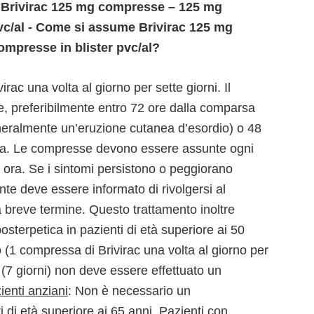
i Brivirac 125 mg compresse – 125 mg
vc/al - Come si assume Brivirac 125 mg
mpresse in blister pvc/al?
irac una volta al giorno per sette giorni. Il
le, preferibilmente entro 72 ore dalla comparsa
neralmente un’eruzione cutanea d’esordio) o 48
ola. Le compresse devono essere assunte ogni
ora. Se i sintomi persistono o peggiorano
ente deve essere informato di rivolgersi al
 a breve termine. Questo trattamento inoltre
posterpetica in pazienti di età superiore ai 50
 (1 compressa di Brivirac una volta al giorno per
 (7 giorni) non deve essere effettuato un
ienti anziani
: Non è necessario un
 di età superiore ai 65 anni.
Pazienti con