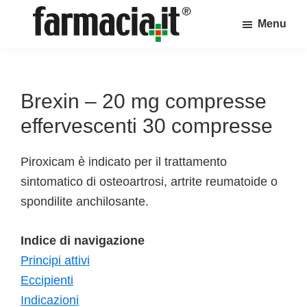
Skip
Skip
Skip
Menu
to
to
to
Farmacia.it
main
primary
footer
Il
content
sidebar
magazine
sul
Brexin – 20 mg compresse
mondo
effervescenti 30 compresse
della
farmacia
Piroxicam è indicato per il trattamento
online
sintomatico di osteoartrosi, artrite reumatoide o
spondilite anchilosante.
Indice di navigazione
Principi attivi
Eccipienti
Indicazioni