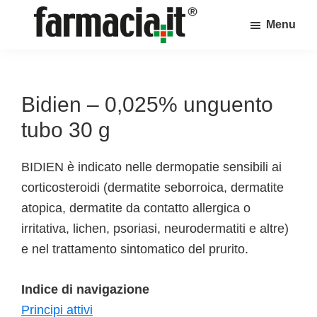
Skip
Skip
Skip
Menu
to
to
to
Farmacia.it
main
primary
footer
Il
content
sidebar
magazine
sul
Bidien – 0,025% unguento
mondo
tubo 30 g
della
farmacia
BIDIEN è indicato nelle dermopatie sensibili ai
online
corticosteroidi (dermatite seborroica, dermatite
atopica, dermatite da contatto allergica o
irritativa, lichen, psoriasi, neurodermatiti e altre)
e nel trattamento sintomatico del prurito.
Indice di navigazione
Principi attivi